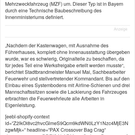
Mehrzweckfahrzeug (MZF) um. Dieser Typ ist in Bayern
durch eine Technische Baubeschreibung des
Innenministeriums definiert.
Anzeige
„Nachdem der Kastenwagen, mit Ausnahme des
Führerhauses, komplett ohne Innenausstattung übergeben
wurde, war es schwierig, Originalteile zu beschaffen, da
für jedes Teil eine Werksfreigabe erteilt werden musste“,
berichtet Stadtbrandmeister Manuel Mai, Sachbearbeiter
Feuerwehr und stellvertretender Kommandant. Bis auf den
Einbau eines Systembodens mit Airline-Schienen und drei
Mannschaftssitzen sowie die Lackierung des Fahrzeuges
erbrachten die Feuerwehrleute alle Arbeiten in
Eigenleistung.
[eebl-shopify-context
id=”Z2lkOi8vc2hvcGlmeS9Qcm9kdWN0LzY1Nzc4MjE3N
zgwMjk=” headline=”PAX Crossover Bag Crag”