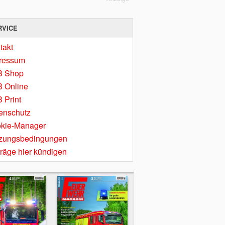
RVICE
takt
ressum
B Shop
 Online
 Print
enschutz
kie-Manager
zungsbedingungen
träge hier kündigen