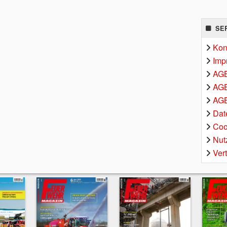
SE
Kon
Imp
AG
AGB
AGB
Dat
Coo
Nut
Ver