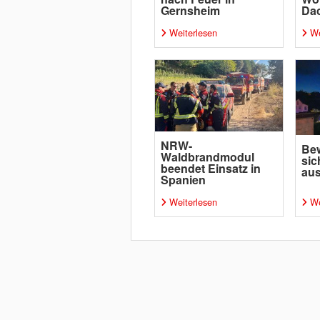
Gernsheim
Da
Weiterlesen
We
NRW-
Bew
Waldbrandmodul
sic
beendet Einsatz in
aus
Spanien
Weiterlesen
We