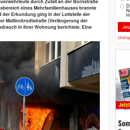
uerwehrleute durch Zufall an der Bornstraße
D
gsbereich eines Mehrfamilienhauses brannte
N
der Erkundung ging in der Leitstelle der
H
er Mallinckrodtstraße (Verlängerung der
ndrauch in ihrer Wohnung berichtete. Eine
Umfra
Som