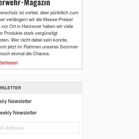
erwehr-Magazin
terschutz ist vorbei, aber pünktlich zum
r verlängern wir die Messe-Preise!
vor Ort in Hannover haben wir viele
r Produkte stark vergünstigt
ten. Wer nicht dabei sein konnte,
mt jetzt im Rahmen unseres Sommer-
 noch einmal die Chance.
terlesen
WSLETTER
ily Newsletter
eekly Newsletter