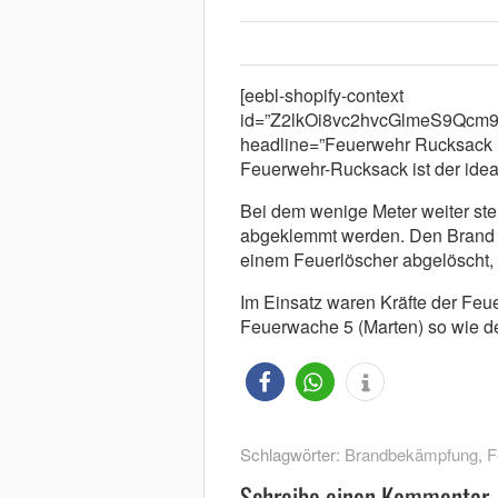
[eebl-shopify-context
id=”Z2lkOi8vc2hvcGlmeS9Qc
headline=”Feuerwehr Rucksack m
Feuerwehr-Rucksack ist der ideale
Bei dem wenige Meter weiter ste
abgeklemmt werden. Den Brand i
einem Feuerlöscher abgelöscht, a
Im Einsatz waren Kräfte der Feu
Feuerwache 5 (Marten) so wie de
Schlagwörter:
Brandbekämpfung
,
F
Schreibe einen Kommentar