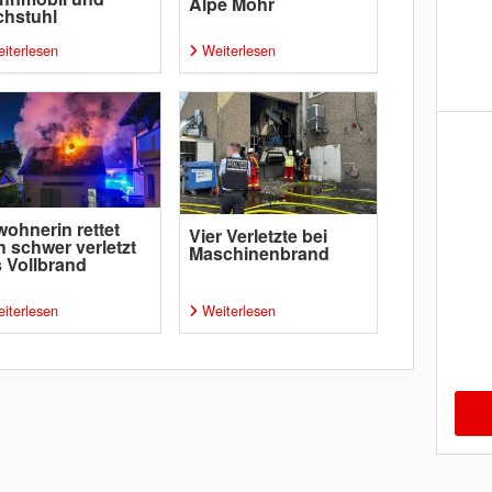
Alpe Mohr
chstuhl
iterlesen
Weiterlesen
ohnerin rettet
Vier Verletzte bei
h schwer verletzt
Maschinenbrand
 Vollbrand
iterlesen
Weiterlesen