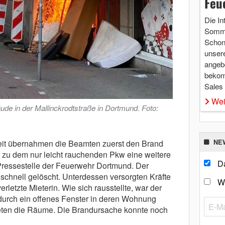
Feu
Die In
Somme
Schon 
unsere
angebo
bekom
Sales
Wei
de in der Mallinckrodtstraße in Dortmund. Foto:
it übernahmen die Beamten zuerst den Brand
NE
n zu dem nur leicht rauchenden Pkw eine weitere
Da
 Pressestelle der Feuerwehr Dortmund. Der
chnell gelöscht. Unterdessen versorgten Kräfte
W
erletzte Mieterin. Wie sich rausstellte, war der
durch ein offenes Fenster in deren Wohnung
eten die Räume. Die Brandursache konnte noch