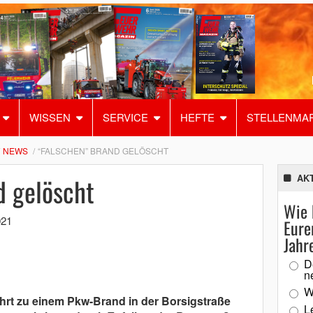
WISSEN
SERVICE
HEFTE
STELLENMA
NEWS
“FALSCHEN” BRAND GELÖSCHT
d gelöscht
AK
Wie 
021
Eure
Jahr
D
n
W
hrt zu einem Pkw-Brand in der Borsigstraße
L