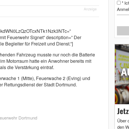
Ic
*
Anmel
Anzeige
m9kdWN0LzQzOTcxNTk1Nzk3NTc=”
it Feuerwehr Signet” description=” Der
 Begleiter für Freizeit und Dienst.”]
henden Fahrzeug musste nur noch die Batterie
m Motorraum hatte ein Anwohner bereits mit
ls die Verstärkung eintraf.
erwache 1 (Mitte), Feuerwache 2 (Eving) und
r Rettungsdienst der Stadt Dortmund.
Jet
euerwehr Dortmund
Über 
den W