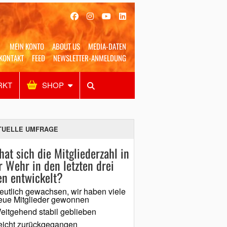
MEIN KONTO
ABOUT US
MEDIA-DATEN
KONTAKT
FEED
NEWSLETTER-ANMELDUNG
RKT
SHOP
Alles
Shop
SUCHEN
TUELLE UMFRAGE
hat sich die Mitgliederzahl in
r Wehr in den letzten drei
en entwickelt?
eutlich gewachsen, wir haben viele
eue Mitglieder gewonnen
eitgehend stabil geblieben
eicht zurückgegangen