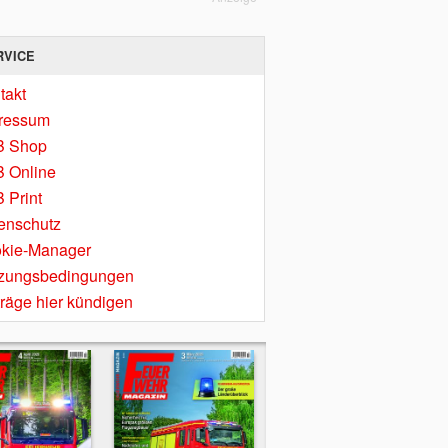
RVICE
takt
ressum
B Shop
 Online
 Print
enschutz
kie-Manager
zungsbedingungen
träge hier kündigen