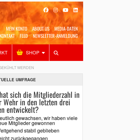
MEIN KONTO
ABOUT US
MEDIA-DATEN
KONTAKT
FEED
NEWSLETTER-ANMELDUNG
RKT
SHOP
Alles
Shop
SUCHEN
 GEKÜHLT WERDEN
TUELLE UMFRAGE
hat sich die Mitgliederzahl in
r Wehr in den letzten drei
en entwickelt?
eutlich gewachsen, wir haben viele
eue Mitglieder gewonnen
eitgehend stabil geblieben
eicht zurückgegangen