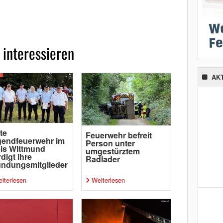
 interessieren
AK
te
Feuerwehr befreit
gendfeuerwehr im
Person unter
is Wittmund
umgestürztem
digt ihre
Radlader
ndungsmitglieder
iterlesen
Weiterlesen