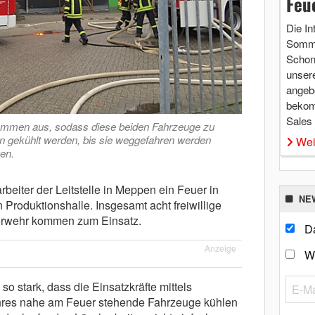
Feu
Die In
Somme
Schon 
unsere
angebo
bekom
Sales
Flammen aus, sodass diese beiden Fahrzeuge zu
n gekühlt werden, bis sie weggefahren werden
Wei
en.
beiter der Leitstelle in Meppen ein Feuer in
NE
Produktionshalle. Insgesamt acht freiwillige
erwehr kommen zum Einsatz.
Da
Anzeige
W
so stark, dass die Einsatzkräfte mittels
ohres nahe am Feuer stehende Fahrzeuge kühlen