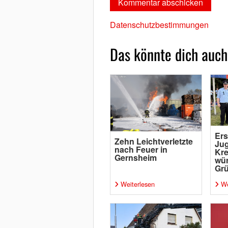
Datenschutzbestimmungen
Das könnte dich auch
Ers
Zehn Leichtverletzte
Ju
nach Feuer in
Kre
Gernsheim
wür
Grü
Weiterlesen
We