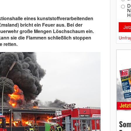
D
N
H
ktionshalle eines kunststoffverarbeitenden
Emsland) bricht ein Feuer aus. Bei der
euerwehr große Mengen Löschschaum ein.
ann sie die Flammen schließlich stoppen
Umfra
 retten.
Som