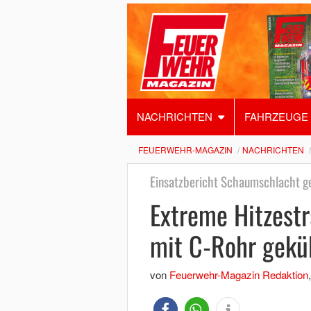
NACHRICHTEN
FAHRZEUGE
FEUERWEHR-MAGAZIN
NACHRICHTEN
Einsatzbericht Schaumschlacht 
Extreme Hitzestr
mit C-Rohr gekü
von
Feuerwehr-Magazin Redaktion