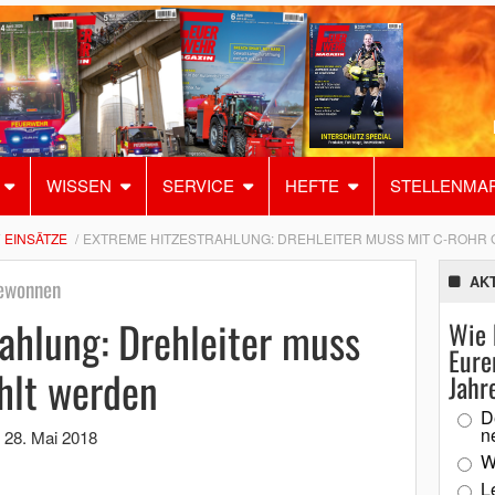
WISSEN
SERVICE
HEFTE
STELLENMA
EINSÄTZE
EXTREME HITZESTRAHLUNG: DREHLEITER MUSS MIT C-ROHR
AK
gewonnen
ahlung: Drehleiter muss
Wie 
Eure
hlt werden
Jahr
D
n
,
28. Mai 2018
W
L