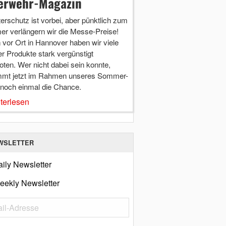
erwehr-Magazin
terschutz ist vorbei, aber pünktlich zum
r verlängern wir die Messe-Preise!
vor Ort in Hannover haben wir viele
r Produkte stark vergünstigt
ten. Wer nicht dabei sein konnte,
mt jetzt im Rahmen unseres Sommer-
 noch einmal die Chance.
terlesen
WSLETTER
ily Newsletter
eekly Newsletter