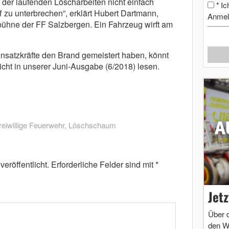
der laufenden Löscharbeiten nicht einfach
Ic
*
 zu unterbrechen”, erklärt Hubert Dartmann,
Anmel
ühne der FF Salzbergen. Ein Fahrzeug wirft am
insatzkräfte den Brand gemeistert haben, könnt
icht in unserer Juni-Ausgabe (6/2018) lesen.
reiwillige Feuerwehr
,
Löschschaum
eröffentlicht.
Erforderliche Felder sind mit
*
Jet
Über 
den W