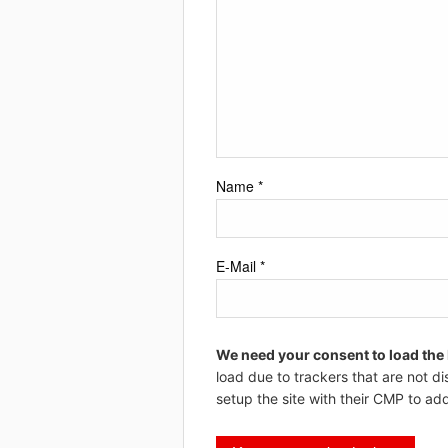
Name
*
E-Mail
*
We need your consent to load the
load due to trackers that are not di
setup the site with their CMP to add