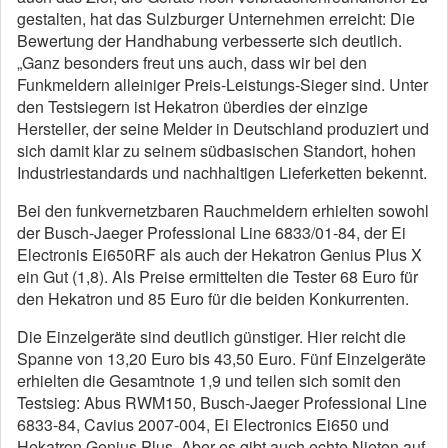
gestalten, hat das Sulzburger Unternehmen erreicht: Die
Bewertung der Handhabung verbesserte sich deutlich.
„Ganz besonders freut uns auch, dass wir bei den
Funkmeldern alleiniger Preis-Leistungs-Sieger sind. Unter
den Testsiegern ist Hekatron überdies der einzige
Hersteller, der seine Melder in Deutschland produziert und
sich damit klar zu seinem südbasischen Standort, hohen
Industriestandards und nachhaltigen Lieferketten bekennt.
Bei den funkvernetzbaren Rauchmeldern erhielten sowohl
der Busch-Jaeger Professional Line 6833/01-84, der Ei
Electronis Ei650RF als auch der Hekatron Genius Plus X
ein Gut (1,8). Als Preise ermittelten die Tester 68 Euro für
den Hekatron und 85 Euro für die beiden Konkurrenten.
Die Einzelgeräte sind deutlich günstiger. Hier reicht die
Spanne von 13,20 Euro bis 43,50 Euro. Fünf Einzelgeräte
erhielten die Gesamtnote 1,9 und teilen sich somit den
Testsieg: Abus RWM150, Busch-Jaeger Professional Line
6833-84, Cavius 2007-004, Ei Electronics Ei650 und
Hekatron Genius Plus. Aber es gibt auch echte Nieten auf