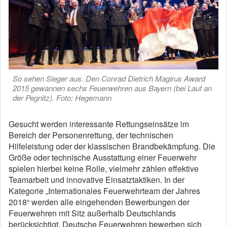
So sehen Sieger aus. Den Conrad Dietrich Magirus Award
2015 gewannen sechs Feuerwehren aus Bayern (bei Lauf an
der Pegnitz). Foto: Hegemann
Gesucht werden interessante Rettungseinsätze im
Bereich der Personenrettung, der technischen
Hilfeleistung oder der klassischen Brandbekämpfung. Die
Größe oder technische Ausstattung einer Feuerwehr
spielen hierbei keine Rolle, vielmehr zählen effektive
Teamarbeit und innovative Einsatztaktiken. In der
Kategorie „Internationales Feuerwehrteam der Jahres
2018“ werden alle eingehenden Bewerbungen der
Feuerwehren mit Sitz außerhalb Deutschlands
berücksichtigt. Deutsche Feuerwehren bewerben sich