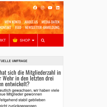
MEIN KONTO
ABOUT US
MEDIA-DATEN
KONTAKT
FEED
NEWSLETTER-ANMELDUNG
RKT
SHOP
Alles
Shop
SUCHEN
TUELLE UMFRAGE
hat sich die Mitgliederzahl in
r Wehr in den letzten drei
en entwickelt?
eutlich gewachsen, wir haben viele
eue Mitglieder gewonnen
eitgehend stabil geblieben
eicht zurückgegangen