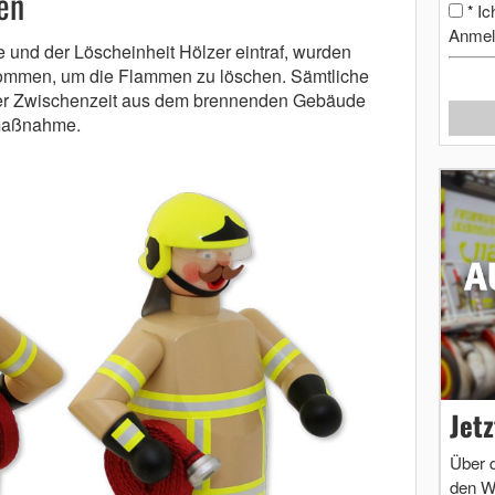
en
Ic
*
Anmel
 und der Löscheinheit Hölzer eintraf, wurden
nommen, um die Flammen zu löschen. Sämtliche
er Zwischenzeit aus dem brennenden Gebäude
smaßnahme.
Jet
Über 
den W