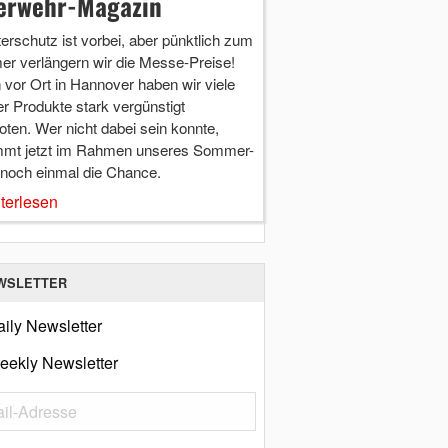
erwehr-Magazin
terschutz ist vorbei, aber pünktlich zum
r verlängern wir die Messe-Preise!
vor Ort in Hannover haben wir viele
r Produkte stark vergünstigt
ten. Wer nicht dabei sein konnte,
mt jetzt im Rahmen unseres Sommer-
 noch einmal die Chance.
terlesen
WSLETTER
ily Newsletter
eekly Newsletter