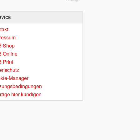
RVICE
takt
ressum
B Shop
 Online
 Print
enschutz
kie-Manager
zungsbedingungen
träge hier kündigen