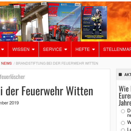
WISSEN
SERVICE
HEFTE
STELLENMA
NEWS
BRANDSTIFTUNG BEI DER FEUERWEHR WITTEN
AK
dfeuerlöscher
i der Feuerwehr Witten
Wie 
Eure
Jahr
mber 2019
D
n
W
L