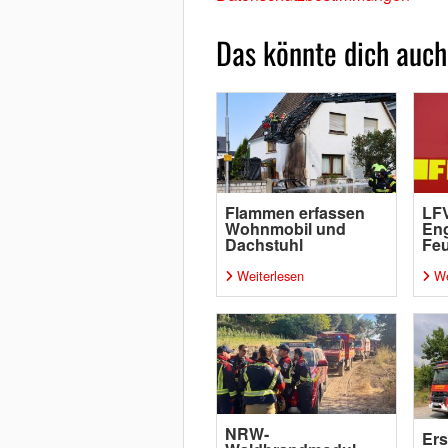
Das könnte dich auch
Flammen erfassen
LFV
Wohnmobil und
Eng
Dachstuhl
Fe
Weiterlesen
We
NRW-
Ers