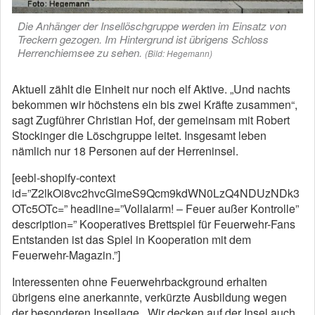
Die Anhänger der Insellöschgruppe werden im Einsatz von
Treckern gezogen. Im Hintergrund ist übrigens Schloss
Herrenchiemsee zu sehen.
(Bild: Hegemann)
Aktuell zählt die Einheit nur noch elf Aktive. „Und nachts
bekommen wir höchstens ein bis zwei Kräfte zusammen“,
sagt Zugführer Christian Hof, der gemeinsam mit Robert
Stockinger die Löschgruppe leitet. Insgesamt leben
nämlich nur 18 Personen auf der Herreninsel.
[eebl-shopify-context
id=”Z2lkOi8vc2hvcGlmeS9Qcm9kdWN0LzQ4NDUzNDk3
OTc5OTc=” headline=”Vollalarm! – Feuer außer Kontrolle”
description=” Kooperatives Brettspiel für Feuerwehr-Fans
Entstanden ist das Spiel in Kooperation mit dem
Feuerwehr-Magazin.”]
Interessenten ohne Feuerwehrbackground erhalten
übrigens eine anerkannte, verkürzte Ausbildung wegen
der besonderen Insellage. „Wir decken auf der Insel auch