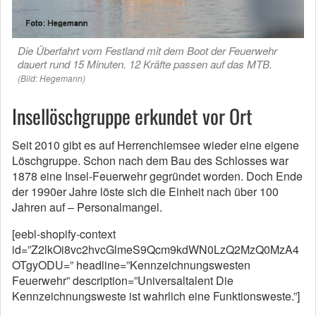
Die Überfahrt vom Festland mit dem Boot der Feuerwehr
dauert rund 15 Minuten. 12 Kräfte passen auf das MTB.
(Bild: Hegemann)
Insellöschgruppe erkundet vor Ort
Seit 2010 gibt es auf Herrenchiemsee wieder eine eigene
Löschgruppe. Schon nach dem Bau des Schlosses war
1878 eine Insel-Feuerwehr gegründet worden. Doch Ende
der 1990er Jahre löste sich die Einheit nach über 100
Jahren auf – Personalmangel.
[eebl-shopify-context
id=”Z2lkOi8vc2hvcGlmeS9Qcm9kdWN0LzQ2MzQ0MzA4
OTgyODU=” headline=”Kennzeichnungswesten
Feuerwehr” description=”Universaltalent Die
Kennzeichnungsweste ist wahrlich eine Funktionsweste.”]