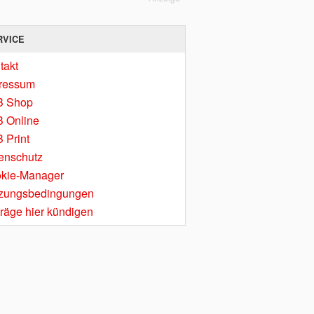
RVICE
takt
ressum
B Shop
 Online
 Print
enschutz
kie-Manager
zungsbedingungen
träge hier kündigen