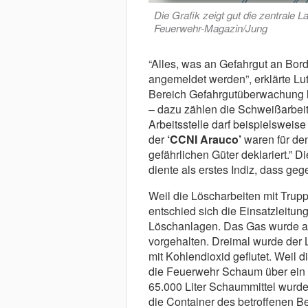
Die Grafik zeigt gut die zentrale 
Feuerwehr-Magazin/Jung
“Alles, was an Gefahrgut an Bord
angemeldet werden”, erklärte Lut
Bereich Gefahrgutüberwachung lei
– dazu zählen die Schweißarbeite
Arbeitsstelle darf beispielsweise
der
‘CCNI Arauco’
waren für den
gefährlichen Güter deklariert.” D
diente als erstes Indiz, dass ge
Weil die Löscharbeiten mit Trupp
entschied sich die Einsatzleitu
Löschanlagen. Das Gas wurde au
vorgehalten. Dreimal wurde der
mit Kohlendioxid geflutet. Weil 
die Feuerwehr Schaum über ein 
65.000 Liter Schaummittel wurd
die Container des betroffenen Ber