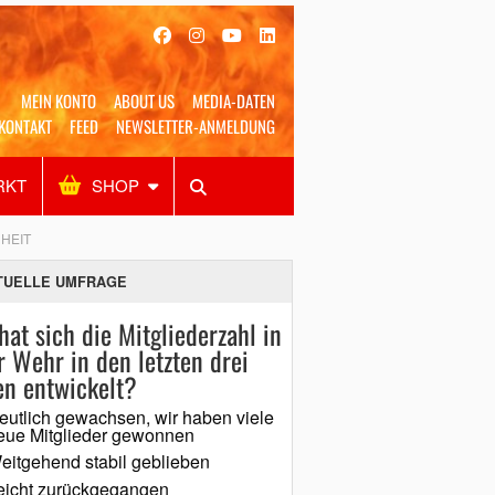
MEIN KONTO
ABOUT US
MEDIA-DATEN
KONTAKT
FEED
NEWSLETTER-ANMELDUNG
RKT
SHOP
Alles
Shop
SUCHEN
EIT
TUELLE UMFRAGE
hat sich die Mitgliederzahl in
r Wehr in den letzten drei
en entwickelt?
eutlich gewachsen, wir haben viele
eue Mitglieder gewonnen
eitgehend stabil geblieben
eicht zurückgegangen