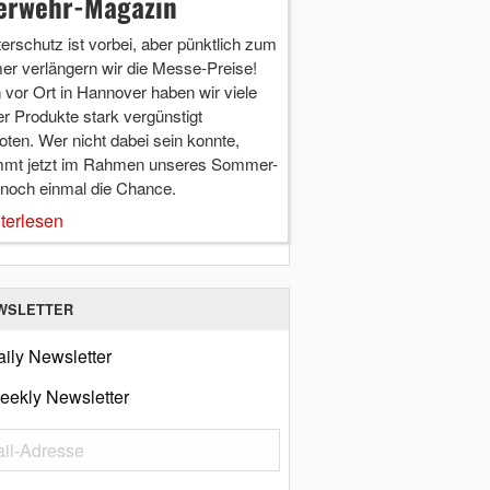
erwehr-Magazin
terschutz ist vorbei, aber pünktlich zum
r verlängern wir die Messe-Preise!
vor Ort in Hannover haben wir viele
r Produkte stark vergünstigt
ten. Wer nicht dabei sein konnte,
mt jetzt im Rahmen unseres Sommer-
 noch einmal die Chance.
terlesen
WSLETTER
ily Newsletter
eekly Newsletter