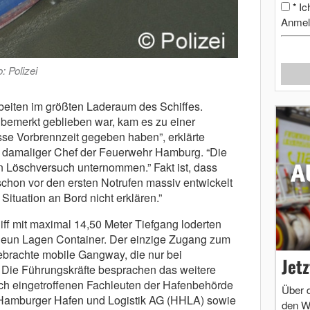
Ic
*
Anmel
: Polizei
iten im größten Laderaum des Schiffes.
emerkt geblieben war, kam es zu einer
sse Vorbrennzeit gegeben haben”, erklärte
, damaliger Chef der Feuerwehr Hamburg. “Die
 Löschversuch unternommen.” Fakt ist, dass
schon vor den ersten Notrufen massiv entwickelt
Situation an Bord nicht erklären.”
ff mit maximal 14,50 Meter Tiefgang loderten
eun Lagen Container. Der einzige Zugang zum
brachte mobile Gangway, die nur bei
Jet
. Die Führungskräfte besprachen das weitere
ch eingetroffenen Fachleuten der Hafenbehörde
Über 
Hamburger Hafen und Logistik AG (HHLA) sowie
den W