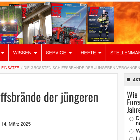
WISSEN
SERVICE
HEFTE
STELLENMA
EINSÄTZE
DIE GRÖSSTEN SCHIFFSBRÄNDE DER JÜNGEREN VERGANGENH
AK
ffsbrände der jüngeren
Wie 
Eure
Jahr
D
n
,
14. März 2025
W
L