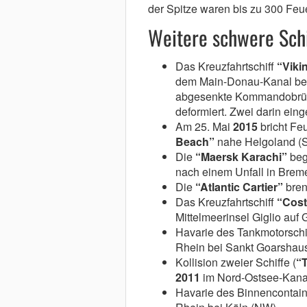
der Spitze waren bis zu 300 Feue
Weitere schwere Schi
Das Kreuzfahrtschiff
“Viki
dem Main-Donau-Kanal bei 
abgesenkte Kommandobrück
deformiert. Zwei darin ein
Am 25. Mai
2015
bricht Fe
Beach”
nahe Helgoland (S
Die
“Maersk Karachi”
beg
nach einem Unfall in Brem
Die
“Atlantic Cartier”
bren
Das Kreuzfahrtschiff
“Cost
Mittelmeerinsel Giglio auf
Havarie des Tankmotorschi
Rhein bei Sankt Goarshau
Kollision zweier Schiffe (
“
2011
im Nord-Ostsee-Kanal
Havarie des Binnencontain