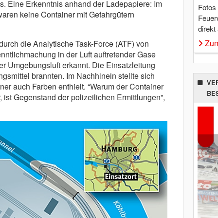
s. Eine Erkenntnis anhand der Ladepapiere: Im
Fotos
aren keine Container mit Gefahrgütern
Feuer
direkt
Zum
rch die Analytische Task-Force (ATF) von
ntlichmachung in der Luft auftretender Gase
er Umgebungsluft erkannt. Die Einsatzleitung
smittel brannten. Im Nachhinein stellte sich
VE
ner auch Farben enthielt. “Warum der Container
BE
r, ist Gegenstand der polizeilichen Ermittlungen”,