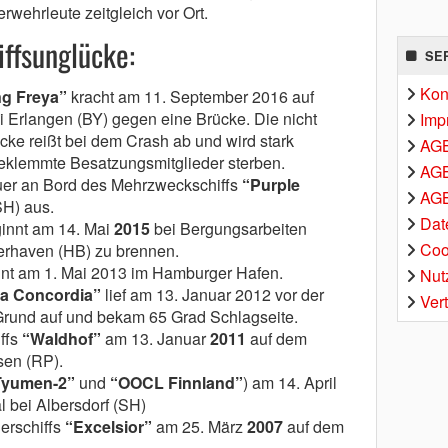
rwehrleute zeitgleich vor Ort.
ffsunglücke:
SE
Kon
ng Freya”
kracht am 11. September 2016 auf
Erlangen (BY) gegen eine Brücke. Die nicht
Imp
e reißt bei dem Crash ab und wird stark
AG
geklemmte Besatzungsmitglieder sterben.
AGB
uer an Bord des Mehrzweckschiffs
“Purple
AGB
H) aus.
Dat
innt am 14. Mai
2015
bei Bergungsarbeiten
Coo
erhaven (HB) zu brennen.
nt am 1. Mai 2013 im Hamburger Hafen.
Nut
a Concordia”
lief am 13. Januar 2012 vor der
Ver
 Grund auf und bekam 65 Grad Schlagseite.
ffs
“Waldhof”
am 13. Januar
2011
auf dem
sen (RP).
Tyumen-2”
und
“OOCL Finnland”
) am 14. April
 bei Albersdorf (SH)
erschiffs
“Excelsior”
am 25. März
2007
auf dem