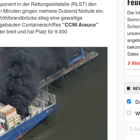
Feu
sponent in der Rettungsleitstelle (RLST) den
en Minuten gingen mehrere Dutzend Notrufe ein.
Die In
 Köhlbrandbrücke stieg eine gewaltige
Somme
gebauten Containerschiffes
“CCNI Arauco”
Schon 
er breit und hat Platz für 9.000
unsere
angebo
bekom
Sales
Wei
NE
Da
W