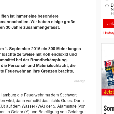
D
N
H
ffen ist immer eine besondere
hmannschaften. Wir haben einige große
nen 30 Jahre zusammengefasst.
Umfra
m 1. September 2016 ein 300 Meter langes
 löschte zeitweise mit Kohlendioxid und
aummittel bei der Brandbekämpfung.
die Personal- und Materialschlacht, die
te Feuerwehr an ihre Grenzen brachte.
Anzeige
 Hamburg die Feuerwehr mit dem Stichwort
n wird, dann verheißt das nichts Gutes. Dann
EU) auf dem Wasser (WA) der 5. Alarmstufe (von
Som
en in Gefahr (Y) und Beteiligung von Gefahrgut