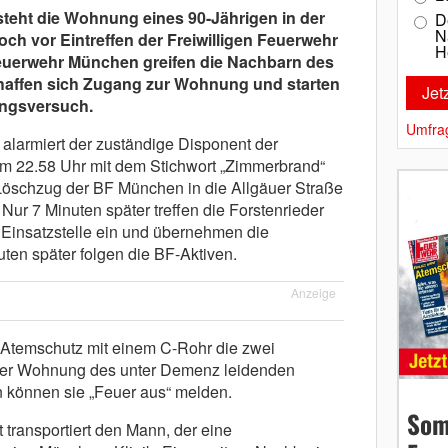
eht die Wohnung eines 90-Jährigen in der
D
N
ch vor Eintreffen der Freiwilligen Feuerwehr
H
feuerwehr München greifen die Nachbarn des
chaffen sich Zugang zur Wohnung und starten
ungsversuch.
Umfra
 alarmiert der zuständige Disponent der
 um 22.58 Uhr mit dem Stichwort „Zimmerbrand“
Löschzug der BF München in die Allgäuer Straße
ur 7 Minuten später treffen die Forstenrieder
Einsatzstelle ein und übernehmen die
ten später folgen die BF-Aktiven.
Anzeige
r Atemschutz mit einem C-Rohr die zwei
der Wohnung des unter Demenz leidenden
n können sie „Feuer aus“ melden.
Som
 transportiert den Mann, der eine