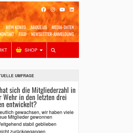
MEIN KONTO
ABOUT US
MEDIA-DATEN
KONTAKT
FEED
NEWSLETTER-ANMELDUNG
RKT
SHOP
Alles
Shop
SUCHEN
TUELLE UMFRAGE
hat sich die Mitgliederzahl in
r Wehr in den letzten drei
en entwickelt?
eutlich gewachsen, wir haben viele
eue Mitglieder gewonnen
eitgehend stabil geblieben
eicht zurückgegangen