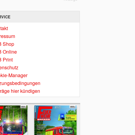
RVICE
takt
ressum
B Shop
 Online
 Print
enschutz
kie-Manager
zungsbedingungen
träge hier kündigen