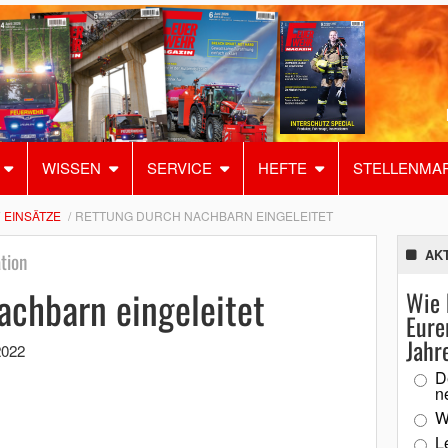
WISSEN
SERVICE
HEFTE
STELLENMA
EINSÄTZE
RETTUNG DURCH NACHBARN EINGELEITET
AK
tion
achbarn eingeleitet
Wie 
Eure
Jahr
2022
D
n
W
L