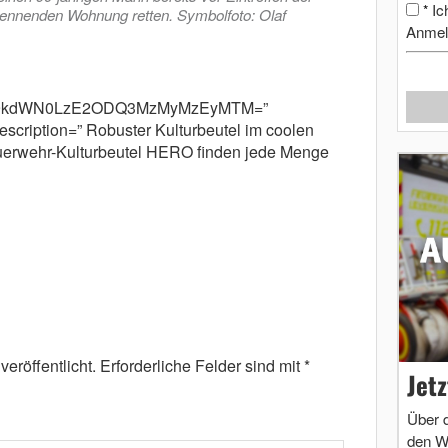
Ic
*
ennenden Wohnung retten. Symbolfoto: Olaf
Anmel
cm9kdWN0LzE2ODQ3MzMyMzEyMTM=”
scription=” Robuster Kulturbeutel im coolen
euerwehr-Kulturbeutel HERO finden jede Menge
eröffentlicht.
Erforderliche Felder sind mit
*
Jet
Über 
den W