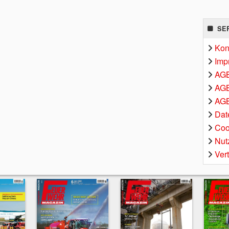
SE
Kon
Imp
AG
AGB
AGB
Dat
Coo
Nut
Ver