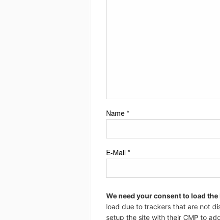
Name
*
E-Mail
*
We need your consent to load the
load due to trackers that are not di
setup the site with their CMP to add