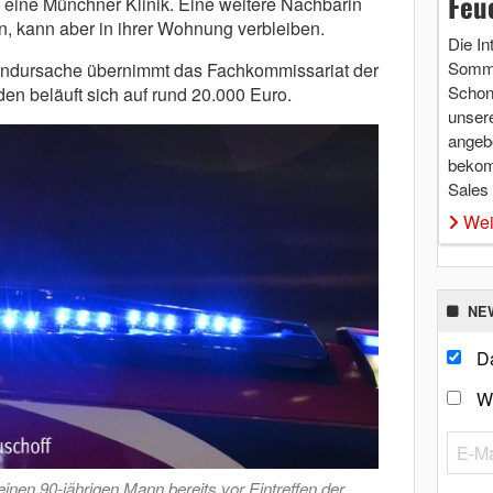
Feu
n eine Münchner Klinik. Eine weitere Nachbarin
, kann aber in ihrer Wohnung verbleiben.
Die In
Somme
randursache übernimmt das Fachkommissariat der
Schon 
n beläuft sich auf rund 20.000 Euro.
unsere
angebo
bekom
Sales
Wei
NE
Da
W
en 90-jährigen Mann bereits vor Eintreffen der