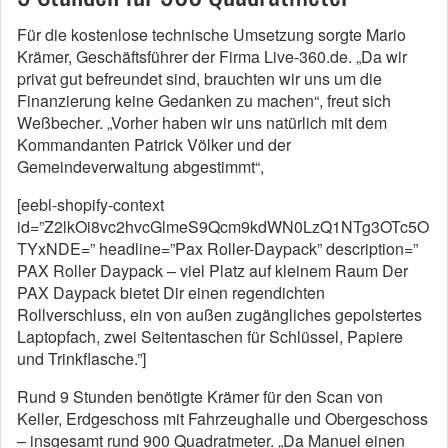
Für die kostenlose technische Umsetzung sorgte Mario
Krämer, Geschäftsführer der Firma Live-360.de. „Da wir
privat gut befreundet sind, brauchten wir uns um die
Finanzierung keine Gedanken zu machen“, freut sich
Weßbecher. „Vorher haben wir uns natürlich mit dem
Kommandanten Patrick Völker und der
Gemeindeverwaltung abgestimmt“,
[eebl-shopify-context
id=”Z2lkOi8vc2hvcGlmeS9Qcm9kdWN0LzQ1NTg3OTc5O
TYxNDE=” headline=”Pax Roller-Daypack” description=”
PAX Roller Daypack – viel Platz auf kleinem Raum Der
PAX Daypack bietet Dir einen regendichten
Rollverschluss, ein von außen zugängliches gepolstertes
Laptopfach, zwei Seitentaschen für Schlüssel, Papiere
und Trinkflasche.”]
Rund 9 Stunden benötigte Krämer für den Scan von
Keller, Erdgeschoss mit Fahrzeughalle und Obergeschoss
– insgesamt rund 900 Quadratmeter. „Da Manuel einen