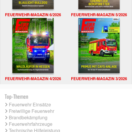
FEUERWEHR-MAGAZIN 6/2026
FEUERWEHR-MAGAZIN 5/2026
FEUERWEHR-MAGAZIN 4/2026
FEUERWEHR-MAGAZIN 3/2026
Top-Themen
Feuerwehr Einsätze
Freiwillige Feuerwehr
Brandbekämpfung
Feuerwehrfahrzeuge
Technische Hilfeleistung