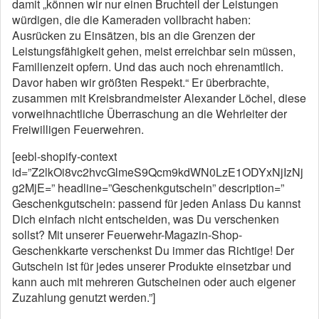
damit „können wir nur einen Bruchteil der Leistungen
würdigen, die die Kameraden vollbracht haben:
Ausrücken zu Einsätzen, bis an die Grenzen der
Leistungsfähigkeit gehen, meist erreichbar sein müssen,
Familienzeit opfern. Und das auch noch ehrenamtlich.
Davor haben wir größten Respekt.“ Er überbrachte,
zusammen mit Kreisbrandmeister Alexander Löchel, diese
vorweihnachtliche Überraschung an die Wehrleiter der
Freiwilligen Feuerwehren.
[eebl-shopify-context
id=”Z2lkOi8vc2hvcGlmeS9Qcm9kdWN0LzE1ODYxNjIzNj
g2MjE=” headline=”Geschenkgutschein” description=”
Geschenkgutschein: passend für jeden Anlass Du kannst
Dich einfach nicht entscheiden, was Du verschenken
sollst? Mit unserer Feuerwehr-Magazin-Shop-
Geschenkkarte verschenkst Du immer das Richtige! Der
Gutschein ist für jedes unserer Produkte einsetzbar und
kann auch mit mehreren Gutscheinen oder auch eigener
Zuzahlung genutzt werden.”]