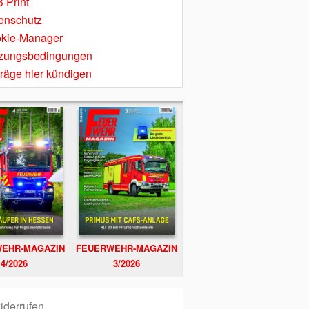
 Print
enschutz
kie-Manager
zungsbedingungen
träge hier kündigen
EHR-MAGAZIN
FEUERWEHR-MAGAZIN
4/2026
3/2026
iderrufen