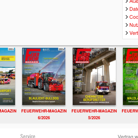
AGB
Dat
Coo
Nut
Ver
MAGAZIN
FEUERWEHR-MAGAZIN
FEUERWEHR-MAGAZIN
FEUERW
6/2026
5/2026
Service
Vertrag w