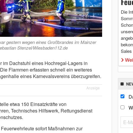
Feu
Die In
Somme
Schon 
unsere
angebo
war gestern wegen eines Großbrandes im Mainzer
bekom
 Sebastian Stenzel/Wiesbaden112.de
Sales
Wei
 im Dachstuhl eines Hochregal-Lagers in
e Flammen erfassten schnell ein weiteres
genhalle eines Karnevalsvereins überzugreifen.
NE
Anzeige
Da
telle etwa 150 Einsatzkräfte von
W
hren, Technisches Hilfswerk, Rettungsdienst
enschutzes.
die Feuerwehrleute sofort Maßnahmen zur