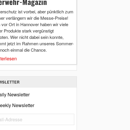
erwehr-Magazin
terschutz ist vorbei, aber pünktlich zum
r verlängern wir die Messe-Preise!
vor Ort in Hannover haben wir viele
r Produkte stark vergünstigt
ten. Wer nicht dabei sein konnte,
mt jetzt im Rahmen unseres Sommer-
 noch einmal die Chance.
terlesen
WSLETTER
ily Newsletter
eekly Newsletter