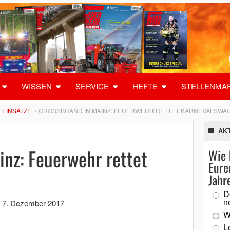
WISSEN
SERVICE
HEFTE
STELLENMA
EINSÄTZE
GROSSBRAND IN MAINZ: FEUERWEHR RETTET KARNEVALSWAG
AK
nz: Feuerwehr rettet
Wie 
Eure
Jahr
D
n
,
7. Dezember 2017
W
L