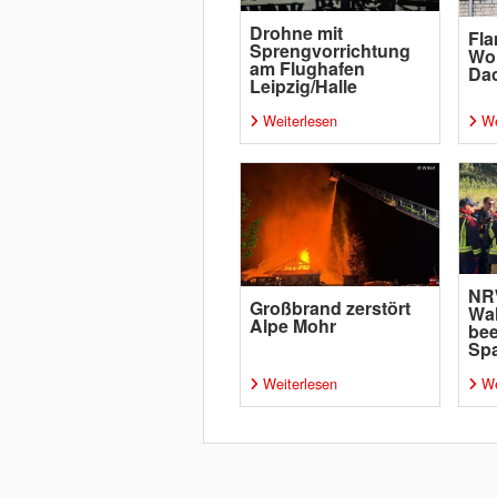
Drohne mit
Fl
Sprengvorrichtung
Wo
am Flughafen
Da
Leipzig/Halle
Weiterlesen
We
NR
Großbrand zerstört
Wa
Alpe Mohr
bee
Sp
Weiterlesen
We