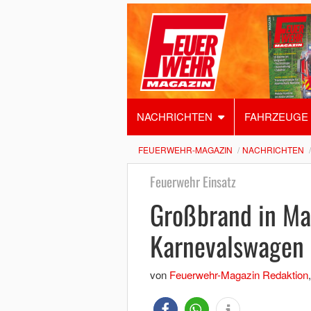
NACHRICHTEN
FAHRZEUGE
FEUERWEHR-MAGAZIN
NACHRICHTEN
Feuerwehr Einsatz
Großbrand in Mai
Karnevalswagen
von
Feuerwehr-Magazin Redaktion