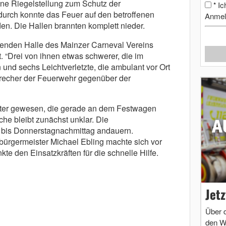
e Riegelstellung zum Schutz der
Ic
*
rch konnte das Feuer auf den betroffenen
Anmel
n. Die Hallen brannten komplett nieder.
enden Halle des Mainzer Carneval Vereins
. “Drei von ihnen etwas schwerer, die im
nd sechs Leichtverletzte, die ambulant vor Ort
precher der Feuerwehr gegenüber der
eiter gewesen, die gerade an dem Festwagen
che bleibt zunächst unklar. Die
bis Donnerstagnachmittag andauern.
ürgermeister Michael Ebling machte sich vor
kte den Einsatzkräften für die schnelle Hilfe.
Jet
Über 
den W