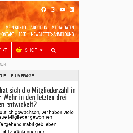
MEIN KONTO
ABOUT US
MEDIA-DATEN
KONTAKT
FEED
NEWSLETTER-ANMELDUNG
RKT
SHOP
Alles
Shop
SUCHEN
EN
TUELLE UMFRAGE
hat sich die Mitgliederzahl in
r Wehr in den letzten drei
en entwickelt?
eutlich gewachsen, wir haben viele
eue Mitglieder gewonnen
eitgehend stabil geblieben
eicht zurückgegangen