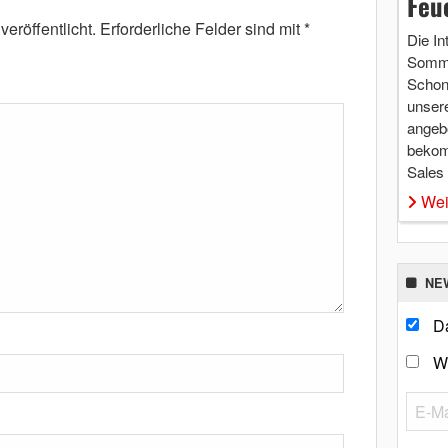
Feu
eröffentlicht.
Erforderliche Felder sind mit
*
Die In
Somme
Schon 
unsere
angebo
bekom
Sales
Wei
NE
Da
W