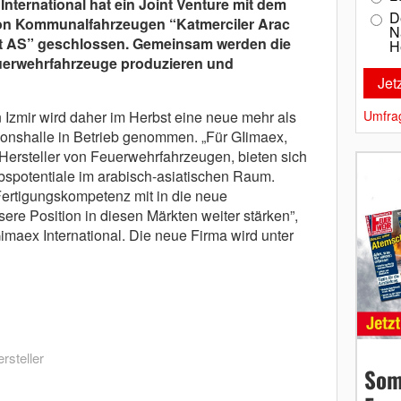
ernational hat ein Joint Venture mit dem
D
von Kommunalfahrzeugen “Katmerciler Arac
N
et AS” geschlossen. Gemeinsam werden die
H
euerwehrfahrzeuge produzieren und
 Izmir wird daher im Herbst eine neue mehr als
Umfra
tionshalle in Betrieb genommen. „Für GIimaex,
 Hersteller von Feuerwehrfahrzeugen, bieten sich
ebspotentiale im arabisch-asiatischen Raum.
Fertigungskompetenz mit in die neue
ere Position in diesen Märkten weiter stärken”,
imaex International. Die neue Firma wird unter
rsteller
Som