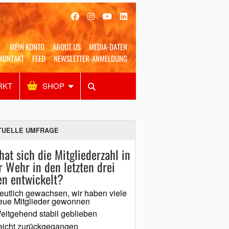
MEIN KONTO
ABOUT US
MEDIA-DATEN
KONTAKT
FEED
NEWSLETTER-ANMELDUNG
RKT
SHOP
Alles
Shop
SUCHEN
TUELLE UMFRAGE
hat sich die Mitgliederzahl in
r Wehr in den letzten drei
en entwickelt?
eutlich gewachsen, wir haben viele
eue Mitglieder gewonnen
eitgehend stabil geblieben
eicht zurückgegangen