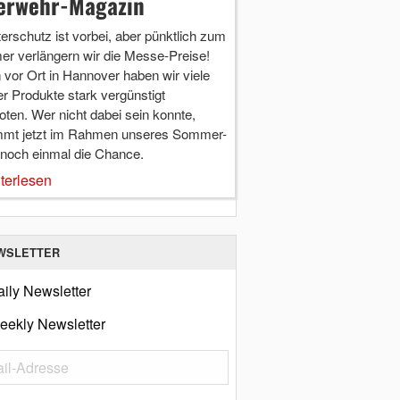
erwehr-Magazin
terschutz ist vorbei, aber pünktlich zum
r verlängern wir die Messe-Preise!
vor Ort in Hannover haben wir viele
r Produkte stark vergünstigt
ten. Wer nicht dabei sein konnte,
mt jetzt im Rahmen unseres Sommer-
 noch einmal die Chance.
terlesen
WSLETTER
ily Newsletter
eekly Newsletter