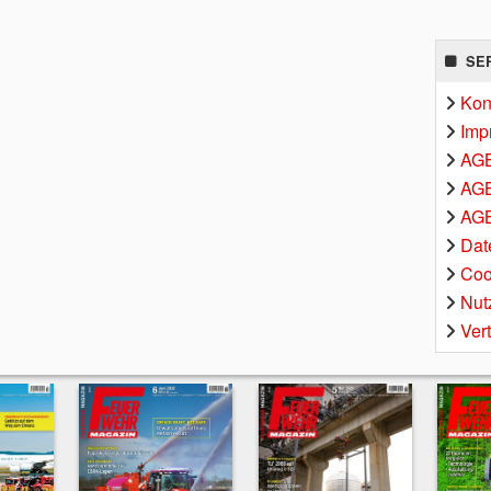
SE
Kon
Imp
AG
AGB
AGB
Dat
Coo
Nut
Ver