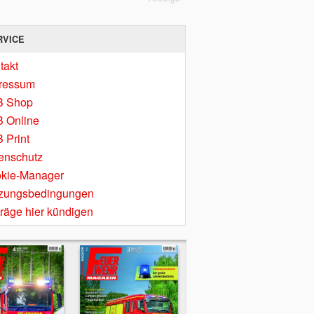
RVICE
takt
ressum
B Shop
 Online
 Print
enschutz
kie-Manager
zungsbedingungen
träge hier kündigen