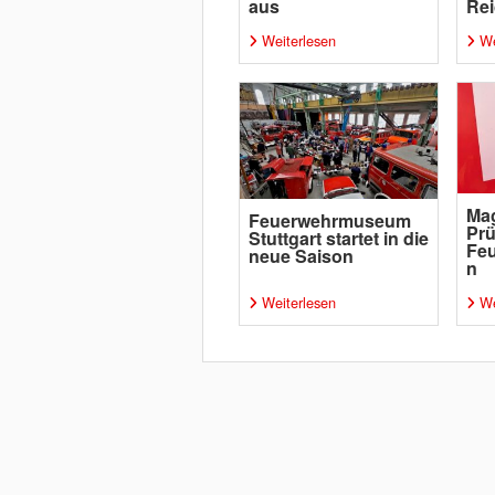
aus
Rei
Weiterlesen
We
Mag
Feuerwehrmuseum
Prü
Stuttgart startet in die
Fe
neue Saison
n
Weiterlesen
We