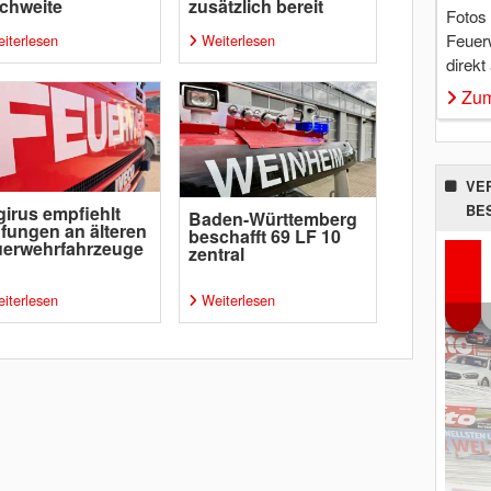
chweite
zusätzlich bereit
Fotos
Feuer
iterlesen
Weiterlesen
direkt
Zum
VE
BE
irus empfiehlt
Baden-Württemberg
fungen an älteren
beschafft 69 LF 10
uerwehrfahrzeuge
zentral
iterlesen
Weiterlesen