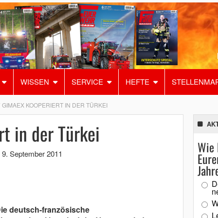
WISSEN
SERVICE
HEFTE
STELLENMA
GIMAEX KOOPERIERT IN DER TÜRKEI
t in der Türkei
AK
Wie 
,
9. September 2011
Eure
Jahr
D
n
W
Die deutsch-französische
L