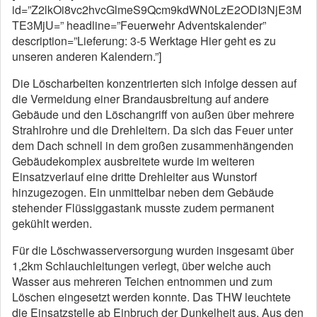
id=”Z2lkOi8vc2hvcGlmeS9Qcm9kdWN0LzE2ODI3NjE3M
TE3MjU=” headline=”Feuerwehr Adventskalender”
description=”Lieferung: 3-5 Werktage Hier geht es zu
unseren anderen Kalendern.”]
Die Löscharbeiten konzentrierten sich infolge dessen auf
die Vermeidung einer Brandausbreitung auf andere
Gebäude und den Löschangriff von außen über mehrere
Strahlrohre und die Drehleitern. Da sich das Feuer unter
dem Dach schnell in dem großen zusammenhängenden
Gebäudekomplex ausbreitete wurde im weiteren
Einsatzverlauf eine dritte Drehleiter aus Wunstorf
hinzugezogen. Ein unmittelbar neben dem Gebäude
stehender Flüssiggastank musste zudem permanent
gekühlt werden.
Für die Löschwasserversorgung wurden insgesamt über
1,2km Schlauchleitungen verlegt, über welche auch
Wasser aus mehreren Teichen entnommen und zum
Löschen eingesetzt werden konnte. Das THW leuchtete
die Einsatzstelle ab Einbruch der Dunkelheit aus. Aus den