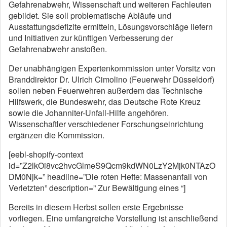
Gefahrenabwehr, Wissenschaft und weiteren Fachleuten
gebildet. Sie soll problematische Abläufe und
Ausstattungsdefizite ermitteln, Lösungsvorschläge liefern
und Initiativen zur künftigen Verbesserung der
Gefahrenabwehr anstoßen.
Der unabhängigen Expertenkommission unter Vorsitz von
Branddirektor Dr. Ulrich Cimolino (Feuerwehr Düsseldorf)
sollen neben Feuerwehren außerdem das Technische
Hilfswerk, die Bundeswehr, das Deutsche Rote Kreuz
sowie die Johanniter-Unfall-Hilfe angehören.
Wissenschaftler verschiedener Forschungseinrichtung
ergänzen die Kommission.
[eebl-shopify-context
id=”Z2lkOi8vc2hvcGlmeS9Qcm9kdWN0LzY2Mjk0NTAzO
DM0Njk=” headline=”Die roten Hefte: Massenanfall von
Verletzten” description=” Zur Bewältigung eines “]
Bereits in diesem Herbst sollen erste Ergebnisse
vorliegen. Eine umfangreiche Vorstellung ist anschließend