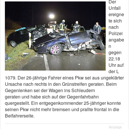
Der
Unfall
ereigne
te sich
nach
Polizei
angabe
n
gegen
22.18
Uhr auf
der L
1079. Der 26-jährige Fahrer eines Pkw sei aus ungeklärter
Ursache nach rechts in den Grünstreifen geraten. Beim
Gegenlenken sei der Wagen ins Schleudern
geraten und habe sich auf der Gegenfahrbahn
quergestellt. Ein entgegenkommender 25-jähriger konnte
seinen Pkw nicht mehr bremsen und prallte frontal in die
Beifahrerseite.
Anzeige