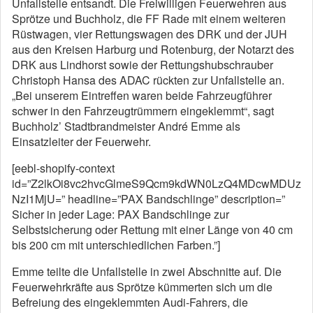
Unfallstelle entsandt. Die Freiwilligen Feuerwehren aus
Sprötze und Buchholz, die FF Rade mit einem weiteren
Rüstwagen, vier Rettungswagen des DRK und der JUH
aus den Kreisen Harburg und Rotenburg, der Notarzt des
DRK aus Lindhorst sowie der Rettungshubschrauber
Christoph Hansa des ADAC rückten zur Unfallstelle an.
„Bei unserem Eintreffen waren beide Fahrzeugführer
schwer in den Fahrzeugtrümmern eingeklemmt“, sagt
Buchholz’ Stadtbrandmeister André Emme als
Einsatzleiter der Feuerwehr.
[eebl-shopify-context
id=”Z2lkOi8vc2hvcGlmeS9Qcm9kdWN0LzQ4MDcwMDUz
NzI1MjU=” headline=”PAX Bandschlinge” description=”
Sicher in jeder Lage: PAX Bandschlinge zur
Selbstsicherung oder Rettung mit einer Länge von 40 cm
bis 200 cm mit unterschiedlichen Farben.”]
Emme teilte die Unfallstelle in zwei Abschnitte auf. Die
Feuerwehrkräfte aus Sprötze kümmerten sich um die
Befreiung des eingeklemmten Audi-Fahrers, die