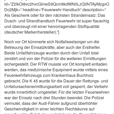
id=”Z2lkOi8vc2hvcGlmeS9Qcm9kdWN0LzQ3NTAyMzgxO
Dc2Mjk=” headline=”Feuerwehr Handtuch” description=”
Als Geschenk oder für den nächsten Strandeinsatz: Das
Dusch- und Strandhandtuch Feuerwehr ist super flauschig
und überzeugt mit einer hervorragenden Stoffqualität
(deutscher Markenhersteller).”]
Noch vor Ort kümmerte sich Notfallseelsorger um die
Betreuung der Einsatzkräfte, aber auch der Ersthelfer.
Beide Unfallfahrzeuge wurden durch den Unfall total
zerstört und von der Polizei für die weiteren Ermittlungen
sichergestellt. Der RTW musste vor Ort komplett entladen
werden, das medizinische Equipment wurde mittels eines
Feuerwehrfahrzeugs zum Krankenhaus Buchholz
gebracht. Die K 45 wurde für die Dauer der Rettungs- und
Unfallursachenermittlungsarbeit voll gesperrt, der Verkehr
wurde innerörtlich umgeleitet. Für die letzten Feuerwehren
war der Einsatz nach drei Stunden beendet. Die Polizei
vermutet, dass der Audi-Fahrer aufgrund überhöhter
Geschwindigkeit in einer leichten Rechtskurve auf