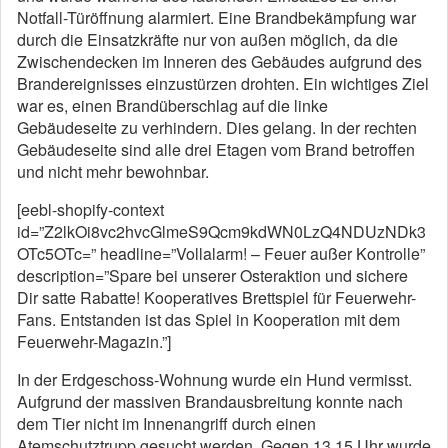
Notfall-Türöffnung alarmiert. Eine Brandbekämpfung war
durch die Einsatzkräfte nur von außen möglich, da die
Zwischendecken im Inneren des Gebäudes aufgrund des
Brandereignisses einzustürzen drohten. Ein wichtiges Ziel
war es, einen Brandüberschlag auf die linke
Gebäudeseite zu verhindern. Dies gelang. In der rechten
Gebäudeseite sind alle drei Etagen vom Brand betroffen
und nicht mehr bewohnbar.
[eebl-shopify-context
id=”Z2lkOi8vc2hvcGlmeS9Qcm9kdWN0LzQ4NDUzNDk3
OTc5OTc=” headline=”Vollalarm! – Feuer außer Kontrolle”
description=”Spare bei unserer Osteraktion und sichere
Dir satte Rabatte! Kooperatives Brettspiel für Feuerwehr-
Fans. Entstanden ist das Spiel in Kooperation mit dem
Feuerwehr-Magazin.”]
In der Erdgeschoss-Wohnung wurde ein Hund vermisst.
Aufgrund der massiven Brandausbreitung konnte nach
dem Tier nicht im Innenangriff durch einen
Atemschutztrupp gesucht werden. Gegen 13.15 Uhr wurde