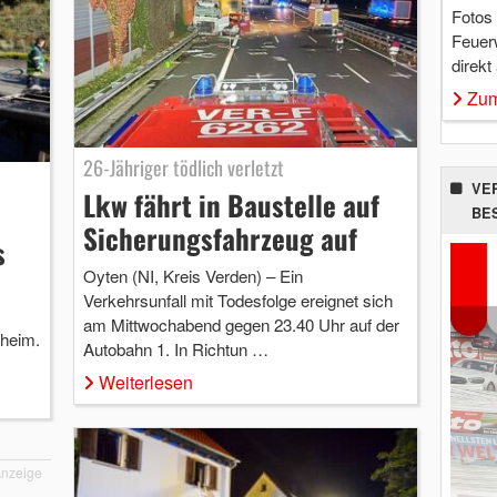
Fotos
Feuer
direkt
Zum
26-Jähriger tödlich verletzt
VE
Lkw fährt in Baustelle auf
BE
Sicherungsfahrzeug auf
s
Oyten (NI, Kreis Verden) – Ein
Verkehrsunfall mit Todesfolge ereignet sich
am Mittwochabend gegen 23.40 Uhr auf der
zheim.
Autobahn 1. In Richtun …
Weiterlesen
nzeige