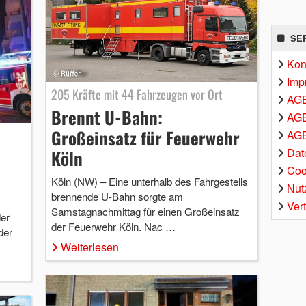
SE
Kon
Imp
205 Kräfte mit 44 Fahrzeugen vor Ort
AG
Brennt U-Bahn:
AGB
Großeinsatz für Feuerwehr
AGB
Dat
Köln
Coo
Köln (NW) – Eine unterhalb des Fahrgestells
Nut
brennende U-Bahn sorgte am
Ver
Samstagnachmittag für einen Großeinsatz
der
der Feuerwehr Köln. Nac …
der
Weiterlesen