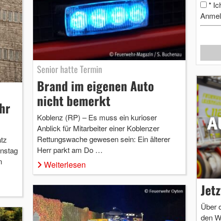
Ic
*
Anmel
Senior hatte Termin
Brand im eigenen Auto
nicht bemerkt
hr
Koblenz (RP) – Es muss ein kurioser
Anblick für Mitarbeiter einer Koblenzer
Rettungswache gewesen sein: Ein älterer
tz
Herr parkt am Do …
enstag
n
Weiterlesen
Jet
Über 
den W