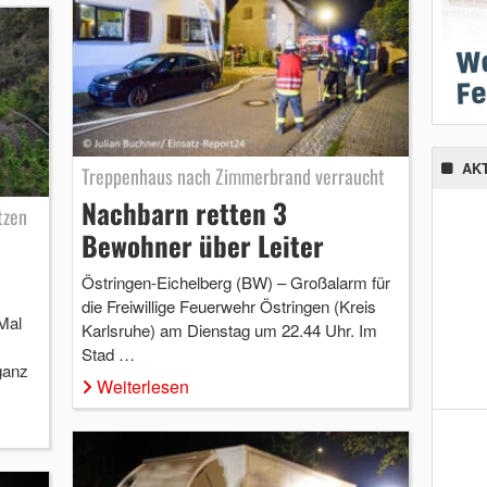
AK
Treppenhaus nach Zimmerbrand verraucht
Nachbarn retten 3
tzen
Bewohner über Leiter
Östringen-Eichelberg (BW) – Großalarm für
die Freiwillige Feuerwehr Östringen (Kreis
Mal
Karlsruhe) am Dienstag um 22.44 Uhr. Im
Stad …
ganz
Weiterlesen