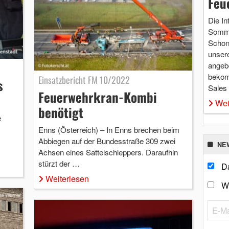
Feu
Die In
Somme
Schon 
unsere
angebo
bekom
Einsatzbericht FM 10/2022
s
Sales
Feuerwehrkran-Kombi
Wei
benötigt
e
Enns (Österreich) – In Enns brechen beim
Abbiegen auf der Bundesstraße 309 zwei
NE
Achsen eines Sattelschleppers. Daraufhin
stürzt der …
Da
Weiterlesen
W