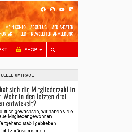
MEIN KONTO
ABOUT US
MEDIA-DATEN
KONTAKT
FEED
NEWSLETTER-ANMELDUNG
RKT
SHOP
Alles
Shop
SUCHEN
TUELLE UMFRAGE
hat sich die Mitgliederzahl in
r Wehr in den letzten drei
en entwickelt?
eutlich gewachsen, wir haben viele
eue Mitglieder gewonnen
eitgehend stabil geblieben
eicht zurückgegangen