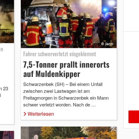
en
Fahrer schwerverletzt eingeklemmt
7,5-Tonner prallt innerorts
auf Muldenkipper
Schwarzenbek (SH) – Bei einem Unfall
n 23
zwischen zwei Lastwagen ist am
d
Freitagmorgen in Schwarzenbek ein Mann
schwer verletzt worden. Nach de …
Weiterlesen