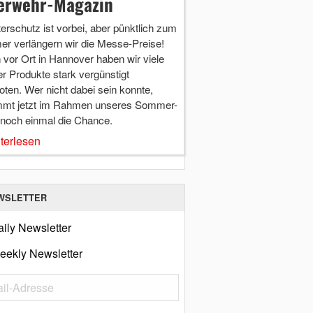
erwehr-Magazin
terschutz ist vorbei, aber pünktlich zum
r verlängern wir die Messe-Preise!
vor Ort in Hannover haben wir viele
r Produkte stark vergünstigt
ten. Wer nicht dabei sein konnte,
mt jetzt im Rahmen unseres Sommer-
 noch einmal die Chance.
terlesen
WSLETTER
ily Newsletter
eekly Newsletter