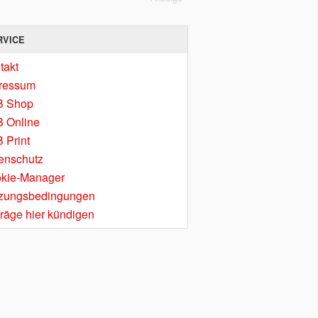
RVICE
takt
ressum
B Shop
 Online
 Print
enschutz
kie-Manager
zungsbedingungen
träge hier kündigen