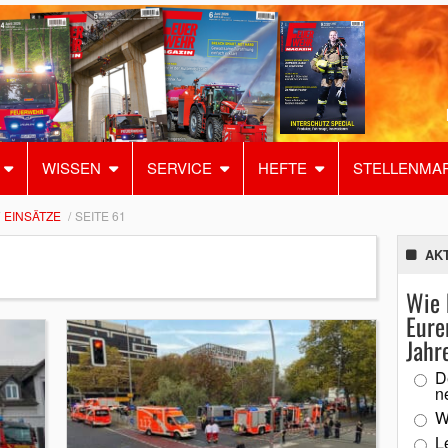
WISSEN
SERVICE
HEFTE
STELLENMA
EINSÄTZE
SEITE 61
AK
Wie 
Eure
Jahr
D
n
W
L