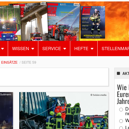
WISSEN
SERVICE
HEFTE
STELLENMA
EINSÄTZE
SEITE 59
AK
Wie 
Eure
Jahr
D
n
W
L