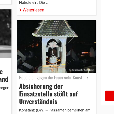
Notrufe ein. Die …
Weiterlesen
e
Pöbeleien gegen die Feuerwehr Konstanz
and
Absicherung der
orgen
Einsatzstelle stößt auf
Unverständnis
Konstanz (BW) – Passanten bemerken am