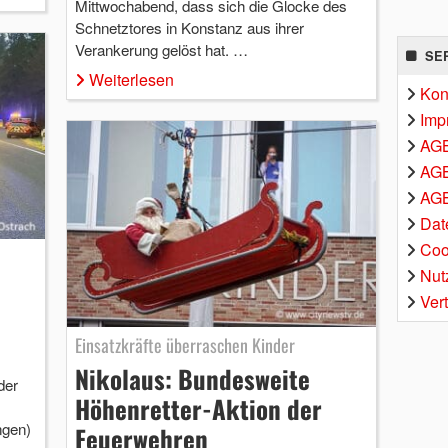
Mittwochabend, dass sich die Glocke des
Schnetztores in Konstanz aus ihrer
Verankerung gelöst hat. …
SE
Weiterlesen
Kon
Imp
AG
AGB
AGB
Dat
Coo
Nut
Ver
Einsatzkräfte überraschen Kinder
Nikolaus: Bundesweite
der
Höhenretter-Aktion der
ngen)
Feuerwehren