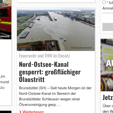
Ic
*
Anmel
Feuerwehr und THW im Einsatz
Nord-Ostsee-Kanal
gesperrt: großflächiger
 Um
Ölaustritt
tmund
 zu
Brunsbüttel (SH) – Seit heute Morgen ist der
Nord-Ostsee-Kanal im Bereich der
Jet
Brunsbütteler Schleusen wegen einer
Ölverunreinigung gesp …
Über 
den W
Weiterlesen