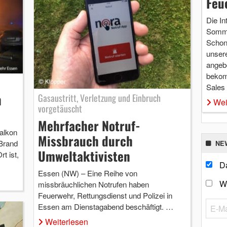
Feu
Die In
Somme
Schon 
unsere
angebo
bekom
Sales
n
Gasaustritt, Verletzung und Einbruch
Wei
vorgetäuscht
Mehrfacher Notruf-
alkon
Missbrauch durch
Brand
NE
Umweltaktivisten
t ist,
Da
Essen (NW) – Eine Reihe von
W
missbräuchlichen Notrufen haben
Feuerwehr, Rettungsdienst und Polizei in
Essen am Dienstagabend beschäftigt. …
Weiterlesen