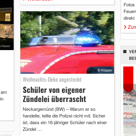
Fotos
Feuer
direkt
Zum
VE
BE
Weihnachts-Deko angesteckt
Schüler von eigener
t am
Zündelei überrascht
in
Neckargemünd (BW) – Warum er so
handelte, teilte die Polizei nicht mit. Sicher
ist, dass ein 16-jähriger Schüler nach einer
Zündel …
nzeige