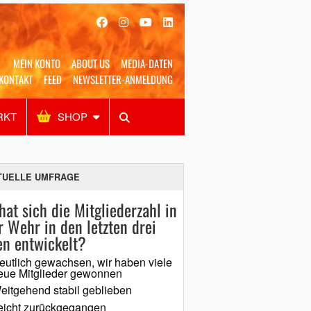
MEIN KONTO
ABOUT US
MEDIA-DATEN
KONTAKT
FEED
NEWSLETTER-ANMELDUNG
RKT
SHOP
Alles
Shop
SUCHEN
TUELLE UMFRAGE
hat sich die Mitgliederzahl in
r Wehr in den letzten drei
en entwickelt?
eutlich gewachsen, wir haben viele
eue Mitglieder gewonnen
eitgehend stabil geblieben
eicht zurückgegangen