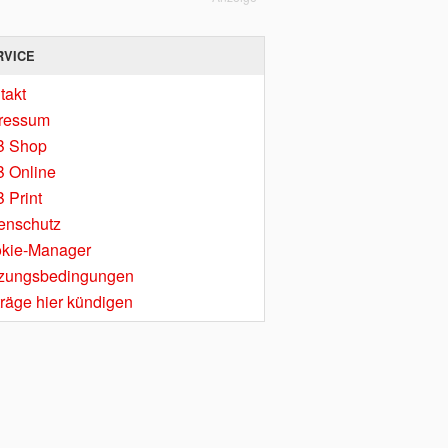
RVICE
takt
ressum
B Shop
 Online
 Print
enschutz
kie-Manager
zungsbedingungen
träge hier kündigen