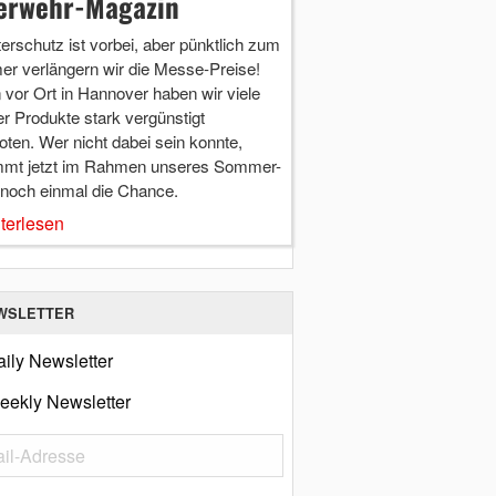
erwehr-Magazin
terschutz ist vorbei, aber pünktlich zum
r verlängern wir die Messe-Preise!
vor Ort in Hannover haben wir viele
r Produkte stark vergünstigt
ten. Wer nicht dabei sein konnte,
mt jetzt im Rahmen unseres Sommer-
 noch einmal die Chance.
terlesen
WSLETTER
ily Newsletter
eekly Newsletter