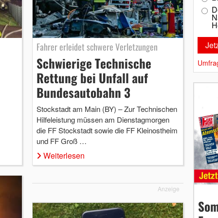
D
N
H
Fahrer erleidet schwere Verletzungen
Schwierige Technische
Umfra
Rettung bei Unfall auf
Bundesautobahn 3
Stockstadt am Main (BY) – Zur Technischen
Hilfeleistung müssen am Dienstagmorgen
die FF Stockstadt sowie die FF Kleinostheim
und FF Groß …
Weiterlesen
Anzeige
Som