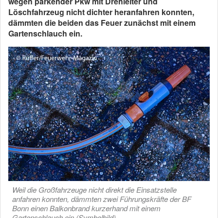
wegen parkender Pkw mit Drehleiter und
Löschfahrzeug nicht dichter heranfahren konnten,
dämmten die beiden das Feuer zunächst mit einem
Gartenschlauch ein.
Weil die Großfahrzeuge nicht direkt die Einsatzstelle
anfahren konnten, dämmten zwei Führungskräfte der BF
Bonn einen Balkonbrand kurzerhand mit einem
Gartenschlauch ein (Symbolbild).