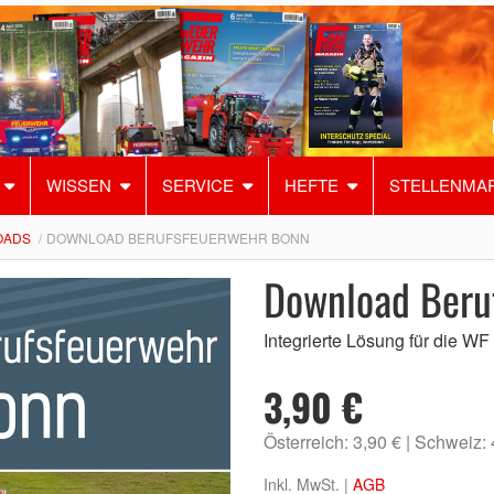
WISSEN
SERVICE
HEFTE
STELLENMA
OADS
DOWNLOAD BERUFSFEUERWEHR BONN
Download Beru
Integrierte Lösung für die WF
3,90 €
Österreich: 3,90 €
Schweiz:
Inkl. MwSt. |
AGB