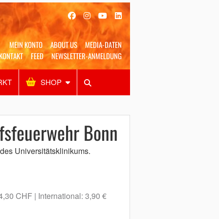
MEIN KONTO
ABOUT US
MEDIA-DATEN
KONTAKT
FEED
NEWSLETTER-ANMELDUNG
RKT
SHOP
Alles
Shop
SUCHEN
fsfeuerwehr Bonn
 des Universitätsklinikums.
 4,30 CHF
International: 3,90 €