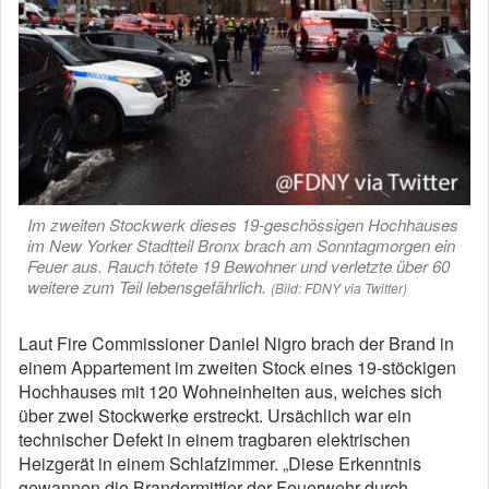
Im zweiten Stockwerk dieses 19-geschössigen Hochhauses
im New Yorker Stadtteil Bronx brach am Sonntagmorgen ein
Feuer aus. Rauch tötete 19 Bewohner und verletzte über 60
weitere zum Teil lebensgefährlich.
(Bild: FDNY via Twitter)
Laut Fire Commissioner Daniel Nigro brach der Brand in
einem Appartement im zweiten Stock eines 19-stöckigen
Hochhauses mit 120 Wohneinheiten aus, welches sich
über zwei Stockwerke erstreckt. Ursächlich war ein
technischer Defekt in einem tragbaren elektrischen
Heizgerät in einem Schlafzimmer. „Diese Erkenntnis
gewannen die Brandermittler der Feuerwehr durch