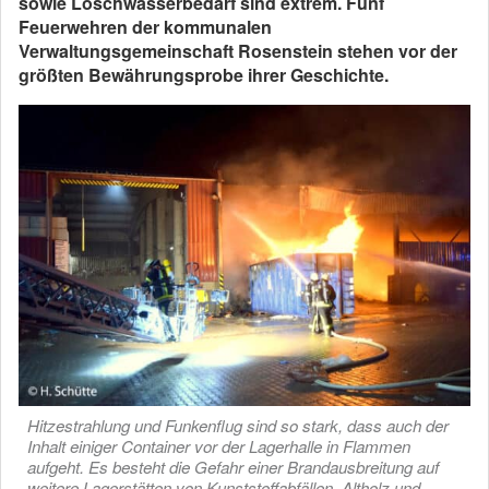
sowie Löschwasserbedarf sind extrem. Fünf
Feuerwehren der kommunalen
Verwaltungsgemeinschaft Rosenstein stehen vor der
größten Bewährungsprobe ihrer Geschichte.
Hitzestrahlung und Funkenflug sind so stark, dass auch der
Inhalt einiger Container vor der Lagerhalle in Flammen
aufgeht. Es besteht die Gefahr einer Brandausbreitung auf
weitere Lagerstätten von Kunststoffabfällen, Altholz und