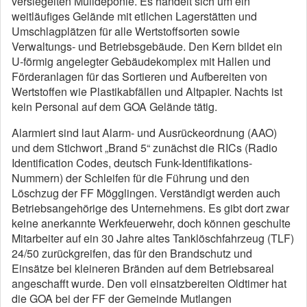
versiegelten Mülldeponie. Es handelt sich um ein
weitläufiges Gelände mit etlichen Lagerstätten und
Umschlagplätzen für alle Wertstoffsorten sowie
Verwaltungs- und Betriebsgebäude. Den Kern bildet ein
U-förmig angelegter Gebäudekomplex mit Hallen und
Förderanlagen für das Sortieren und Aufbereiten von
Wertstoffen wie Plastikabfällen und Altpapier. Nachts ist
kein Personal auf dem GOA Gelände tätig.
Alarmiert sind laut Alarm- und Ausrückeordnung (AAO)
und dem Stichwort „Brand 5“ zunächst die RICs (Radio
Identification Codes, deutsch Funk-Identifikations-
Nummern) der Schleifen für die Führung und den
Löschzug der FF Mögglingen. Verständigt werden auch
Betriebsangehörige des Unternehmens. Es gibt dort zwar
keine anerkannte Werkfeuerwehr, doch können geschulte
Mitarbeiter auf ein 30 Jahre altes Tanklöschfahrzeug (TLF)
24/50 zurückgreifen, das für den Brandschutz und
Einsätze bei kleineren Bränden auf dem Betriebsareal
angeschafft wurde. Den voll einsatzbereiten Oldtimer hat
die GOA bei der FF der Gemeinde Mutlangen