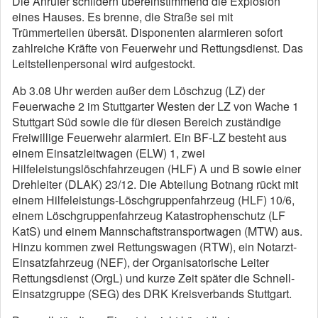
Die Anrufer schildern übereinstimmend die Explosion
eines Hauses. Es brenne, die Straße sei mit
Trümmerteilen übersät. Disponenten alarmieren sofort
zahlreiche Kräfte von Feuerwehr und Rettungsdienst. Das
Leitstellenpersonal wird aufgestockt.
Ab 3.08 Uhr werden außer dem Löschzug (LZ) der
Feuerwache 2 im Stuttgarter Westen der LZ von Wache 1
Stuttgart Süd sowie die für diesen Bereich zuständige
Freiwillige Feuerwehr alarmiert. Ein BF-LZ besteht aus
einem Einsatzleitwagen (ELW) 1, zwei
Hilfeleistungslöschfahrzeugen (HLF) A und B sowie einer
Drehleiter (DLAK) 23/12. Die Abteilung Botnang rückt mit
einem Hilfeleistungs-Löschgruppenfahrzeug (HLF) 10/6,
einem Löschgruppenfahrzeug Katastrophenschutz (LF
KatS) und einem Mannschaftstransportwagen (MTW) aus.
Hinzu kommen zwei Rettungswagen (RTW), ein Notarzt-
Einsatzfahrzeug (NEF), der Organisatorische Leiter
Rettungsdienst (OrgL) und kurze Zeit später die Schnell-
Einsatzgruppe (SEG) des DRK Kreisverbands Stuttgart.