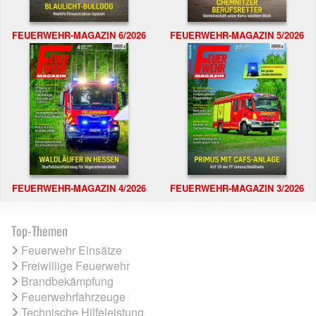
FEUERWEHR-MAGAZIN 6/2026
FEUERWEHR-MAGAZIN 5/2026
FEUERWEHR-MAGAZIN 4/2026
FEUERWEHR-MAGAZIN 3/2026
Top-Themen
Feuerwehr Einsätze
Freiwillige Feuerwehr
Brandbekämpfung
Feuerwehrfahrzeuge
Technische Hilfeleistung