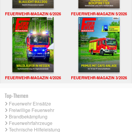
FEUERWEHR-MAGAZIN 6/2026
FEUERWEHR-MAGAZIN 5/2026
FEUERWEHR-MAGAZIN 4/2026
FEUERWEHR-MAGAZIN 3/2026
Top-Themen
Feuerwehr Einsätze
Freiwillige Feuerwehr
Brandbekämpfung
Feuerwehrfahrzeuge
Technische Hilfeleistung