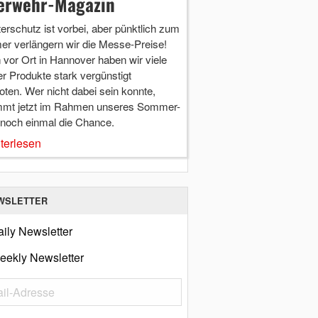
erwehr-Magazin
terschutz ist vorbei, aber pünktlich zum
r verlängern wir die Messe-Preise!
vor Ort in Hannover haben wir viele
r Produkte stark vergünstigt
ten. Wer nicht dabei sein konnte,
mt jetzt im Rahmen unseres Sommer-
 noch einmal die Chance.
terlesen
WSLETTER
ily Newsletter
eekly Newsletter