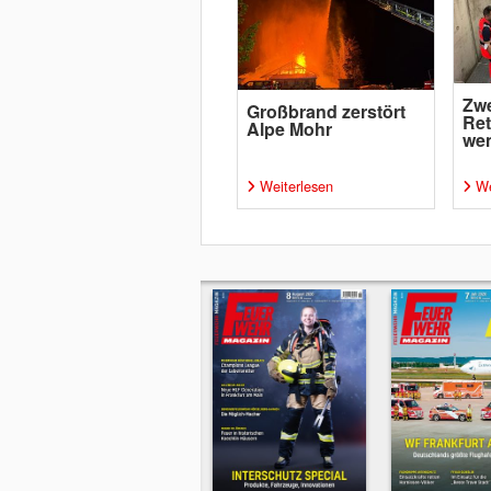
Zw
Großbrand zerstört
Ret
Alpe Mohr
wen
Weiterlesen
We