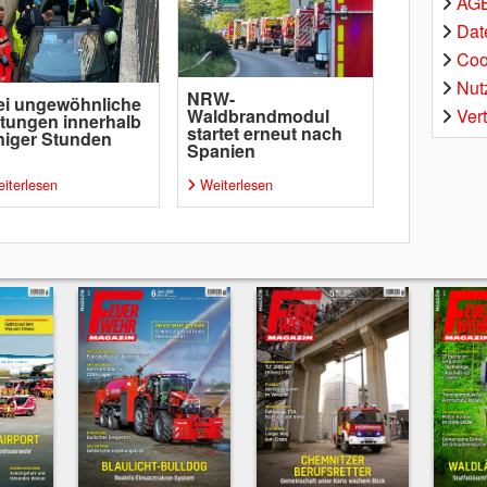
AGB
Dat
Coo
Nut
NRW-
ei ungewöhnliche
Ver
Waldbrandmodul
tungen innerhalb
startet erneut nach
iger Stunden
Spanien
iterlesen
Weiterlesen