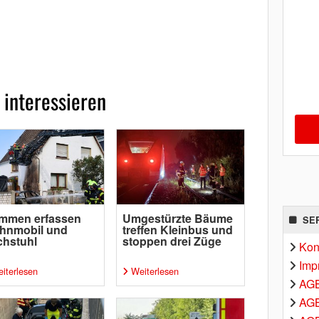
 interessieren
ammen erfassen
Umgestürzte Bäume
SE
hnmobil und
treffen Kleinbus und
chstuhl
stoppen drei Züge
Kon
Imp
iterlesen
Weiterlesen
AG
AGB