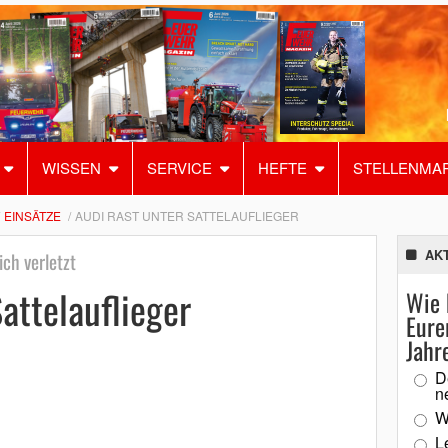
WISSEN
SERVICE
HEFTE
STELLENMA
EINSÄTZE
AUDI RAST UNTER SATTELAUFLIEGER
AK
ich verletzt
attelauflieger
Wie 
Eure
Jahr
D
n
W
L