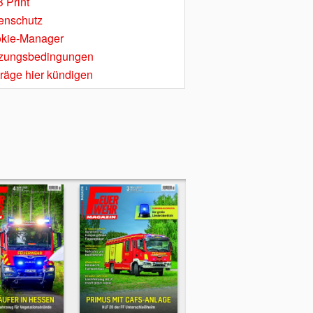
 Print
enschutz
kie-Manager
zungsbedingungen
träge hier kündigen