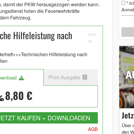
Ic
*
n, damit der PKW herausgezogen werden kann.
Anmel
ungsdienst holen die Feuerwehrkräfte
 dem Fahrzeug.
che Hilfeleistung nach
Anzei
ge
erheft+++Technischen Hilfeleistung nach
llen
Print-Ausgabe
ownload
8,80 €
Jet
JETZT KAUFEN + DOWNLOADEN
Über 
AGB
den W