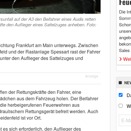
Feu
Die In
Somme
nfall auf der A3 den Beifahrer eines Audis retten
te den Auflieger eines Sattelzuges anheben. Foto:
Schon 
unsere
angebo
bekom
Richtung Frankfurt am Main unterwegs. Zwischen
Sales
feld und der Rastanlage Spessart rast der Fahrer
unter den Auflieger des Sattelzuges und
Wei
Anzeige
NE
ffen der Rettungskräfte den Fahrer, eine
Da
 Mädchen aus dem Fahrzeug holen. Der Beifahrer
 die herbeigerufenen Feuerwehren aus
W
raulischem Rettungsgerät befreit werden. Auch
idenfeld ist vor Ort.
 es sich erforderlich, den Auflieger des