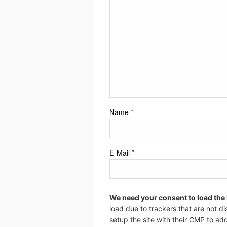
Name
*
E-Mail
*
We need your consent to load the
load due to trackers that are not di
setup the site with their CMP to add