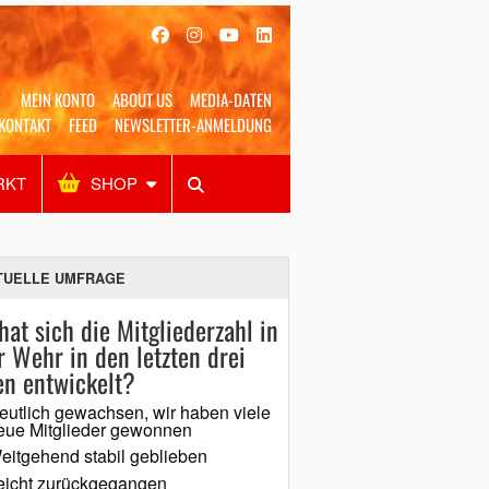
MEIN KONTO
ABOUT US
MEDIA-DATEN
KONTAKT
FEED
NEWSLETTER-ANMELDUNG
RKT
SHOP
Alles
Shop
SUCHEN
TUELLE UMFRAGE
hat sich die Mitgliederzahl in
r Wehr in den letzten drei
en entwickelt?
eutlich gewachsen, wir haben viele
eue Mitglieder gewonnen
eitgehend stabil geblieben
eicht zurückgegangen