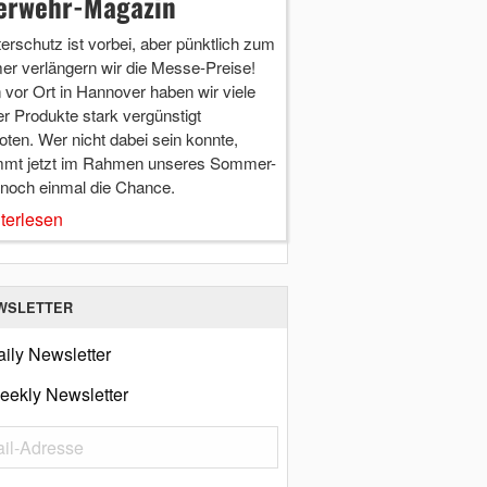
erwehr-Magazin
terschutz ist vorbei, aber pünktlich zum
r verlängern wir die Messe-Preise!
vor Ort in Hannover haben wir viele
r Produkte stark vergünstigt
ten. Wer nicht dabei sein konnte,
mt jetzt im Rahmen unseres Sommer-
 noch einmal die Chance.
terlesen
WSLETTER
ily Newsletter
eekly Newsletter