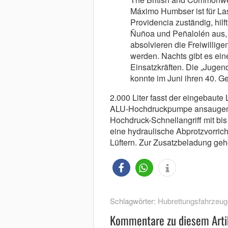
Máximo Humbser ist für La
Providencia zuständig, hil
Ñuñoa und Peñalolén aus,
absolvieren die Freiwillige
werden. Nachts gibt es ein
Einsatzkräften. Die „Jugen
konnte im Juni ihren 40. Ge
2.000 Liter fasst der eingebau
ALU-Hochdruckpumpe ansaugen k
Hochdruck-Schnellangriff mit bis
eine hydraulische Abprotzvorrich
Lüftern. Zur Zusatzbeladung geh
Schlagwörter:
Hubrettungsfahrzeug
Kommentare zu diesem Arti