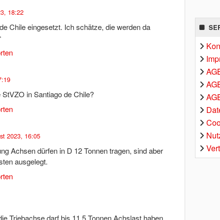
3, 18:22
de Chile eingesetzt. Ich schätze, die werden da
SE
️
Kon
rten
Imp
AG
7:19
AGB
e StVZO in Santiago de Chile?
AGB
rten
Dat
Coo
Nut
st 2023, 16:05
Ver
ung Achsen dürfen in D 12 Tonnen tragen, sind aber
sten ausgelegt.
rten
, die Triebachse darf bis 11,5 Tonnen Achslast haben