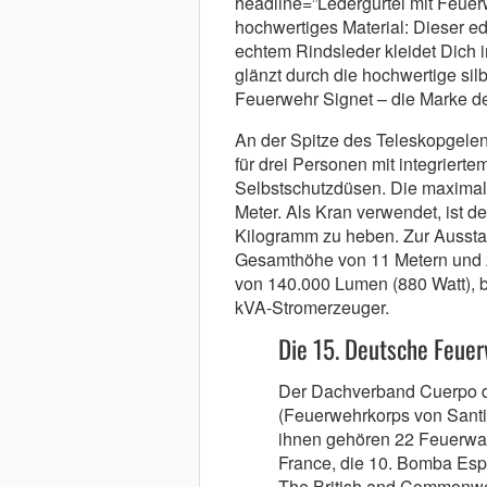
headline=”Ledergürtel mit Feuerw
hochwertiges Material: Dieser e
echtem Rindsleder kleidet Dich 
glänzt durch die hochwertige sil
Feuerwehr Signet – die Marke 
An der Spitze des Teleskopgelen
für drei Personen mit integrierte
Selbstschutzdüsen. Die maximale
Meter. Als Kran verwendet, ist de
Kilogramm zu heben. Zur Ausstat
Gesamthöhe von 11 Metern und z
von 140.000 Lumen (880 Watt), b
kVA-Stromerzeuger.
Die 15. Deutsche Feu
Der Dachverband Cuerpo 
(Feuerwehrkorps von Santia
ihnen gehören 22 Feuerwa
France, die 10. Bomba Espa
The British and Commonwe