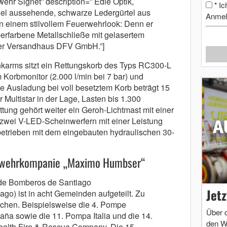
ehr Signet” description=” Edle Optik,
Ic
*
del aussehende, schwarze Ledergürtel aus
Anmel
in einem stilvollem Feuerwehrlook: Denn er
berfarbene Metallschließe mit gelasertem
der Versandhaus DFV GmbH.”]
karms sitzt ein Rettungskorb des Typs RC300-L
m Korbmonitor (2.000 l/min bei 7 bar) und
 Ausladung bei voll besetztem Korb beträgt 15
r Multistar in der Lage, Lasten bis 1.300
tung gehört weiter ein Geroh-Lichtmast mit einer
wei V-LED-Scheinwerfern mit einer Leistung
etrieben mit dem eingebauten hydraulischen 30-
erwehrkompanie „Maximo Humbser“
de Bomberos de Santiago
Jet
go) ist in acht Gemeinden aufgeteilt. Zu
chen. Beispielsweise die 4. Pompe
Über 
ña sowie die 11. Pompa Italia und die 14.
den W
alth Fire & Rescue Company. Die 15.