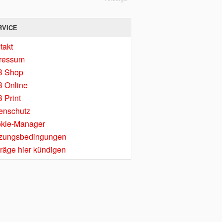
RVICE
takt
ressum
B Shop
 Online
 Print
enschutz
kie-Manager
zungsbedingungen
träge hier kündigen