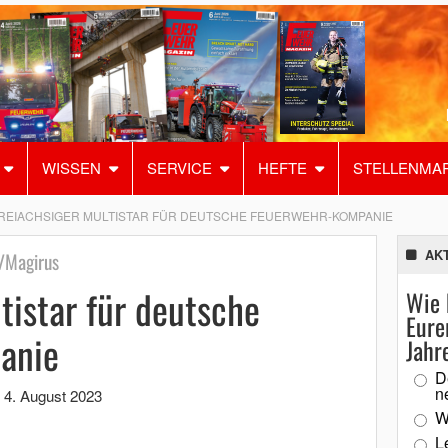
WISSEN
SERVICE
HEFTE
STELLENMA
REIACHSIGER MULTISTAR FÜR DEUTSCHE FEUERWEHR-KOMPANIE
AK
/Magirus
tistar für deutsche
Wie 
Eure
anie
Jahr
D
n
,
4. August 2023
W
L