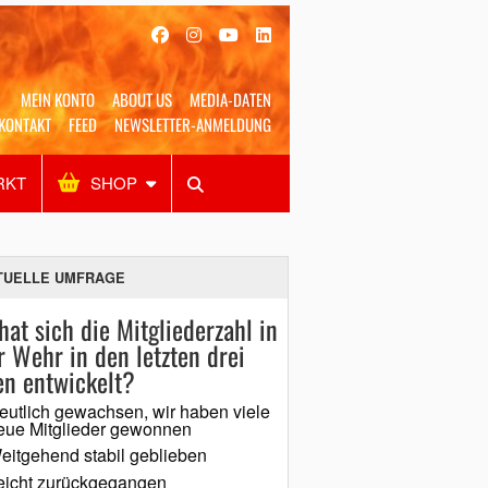
MEIN KONTO
ABOUT US
MEDIA-DATEN
KONTAKT
FEED
NEWSLETTER-ANMELDUNG
RKT
SHOP
Alles
Shop
SUCHEN
TUELLE UMFRAGE
hat sich die Mitgliederzahl in
r Wehr in den letzten drei
en entwickelt?
eutlich gewachsen, wir haben viele
eue Mitglieder gewonnen
eitgehend stabil geblieben
eicht zurückgegangen