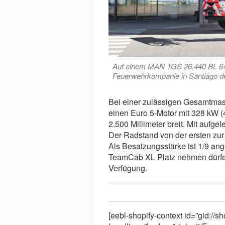
Auf einem MAN TGS 26.440 BL 6×2*
Feuerwehrkompanie in Santiago de
Bei einer zulässigen Gesamtmass
einen Euro 5-Motor mit 328 kW (4
2.500 Millimeter breit. Mit aufge
Der Radstand von der ersten zur 
Als Besatzungsstärke ist 1/9 an
TeamCab XL Platz nehmen dürfen.
Verfügung.
[eebl-shopify-context id=”gid://