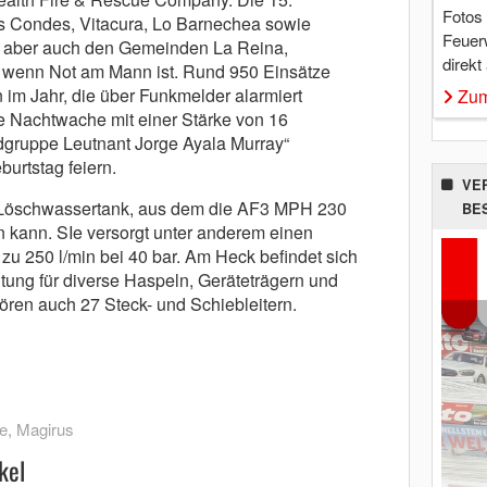
Fotos
s Condes, Vitacura, Lo Barnechea sowie
Feuer
ft aber auch den Gemeinden La Reina,
direkt
 wenn Not am Mann ist. Rund 950 Einsätze
n im Jahr, die über Funkmelder alarmiert
Zum
e Nachtwache mit einer Stärke von 16
dgruppe Leutnant Jorge Ayala Murray“
burtstag feiern.
VE
te Löschwassertank, aus dem die AF3 MPH 230
BE
ann. SIe versorgt unter anderem einen
 zu 250 l/min bei 40 bar. Am Heck befindet sich
tung für diverse Haspeln, Geräteträgern und
ören auch 27 Steck- und Schiebleitern.
e
,
Magirus
kel