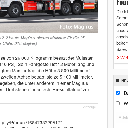
Feu
Die In
Somme
Schon 
unsere
angebo
2 baute Magirus diesen Multistar für die 15.
bekom
 Chile.
(Bild: Magirus)
Sales
Wei
e von 26.000 Kilogramm besitzt der Multistar
40 PS). Sein Fahrgestell ist 12 Meter lang und
legtem Mast beträgt die Höhe 3.800 Millimeter.
zweiten Achse beträgt stolze 5.100 Millimeter.
NE
gegeben, die unter anderem in einer Magirus
 Dort stehen ihnen acht Pressluftatmer zur
Da
W
Anzeige
shopify/Product/1684733329517″