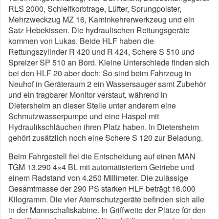
RLS 2000, Schleifkorbtrage, Lüfter, Sprungpolster,
Mehrzweckzug MZ 16, Kaminkehrerwerkzeug und ein
Satz Hebekissen. Die hydraulischen Rettungsgeräte
kommen von Lukas. Beide HLF haben die
Rettungszylinder R 420 und R 424, Schere S 510 und
Spreizer SP 510 an Bord. Kleine Unterschiede finden sich
bei den HLF 20 aber doch: So sind beim Fahrzeug in
Neuhof in Geräteraum 2 ein Wassersauger samt Zubehör
und ein tragbarer Monitor verstaut, während in
Dietersheim an dieser Stelle unter anderem eine
Schmutzwasserpumpe und eine Haspel mit
Hydraulikschläuchen ihren Platz haben. In Dietersheim
gehört zusätzlich noch eine Schere S 120 zur Beladung.
Beim Fahrgestell fiel die Entscheidung auf einen MAN
TGM 13.290 4×4 BL mit automatisiertem Getriebe und
einem Radstand von 4.250 Millimeter. Die zulässige
Gesamtmasse der 290 PS starken HLF beträgt 16.000
Kilogramm. Die vier Atemschutzgeräte befinden sich alle
in der Mannschaftskabine. In Griffweite der Plätze für den