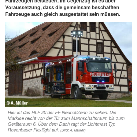
Fahrzeugen beisteuert. Im Gegenzug ist es aber
Voraussetzung, dass die gemeinsam beschafften
Fahrzeuge auch gleich ausgestattet sein müssen.
Hier ist das HLF 20 der FF Neuhof/Zenn zu sehen. Die
Markise reicht von der Tür zum Mannschaftsraum bis zum
Geräteraum 6. Über dem Dach ragt der Lichtmast Typ
Rosenbauer Flexilight auf.
(Bild: A. Müller)