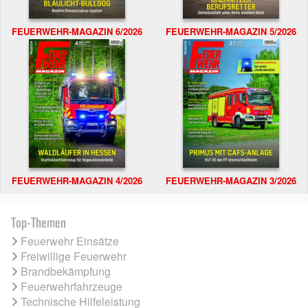
FEUERWEHR-MAGAZIN 6/2026
FEUERWEHR-MAGAZIN 5/2026
FEUERWEHR-MAGAZIN 4/2026
FEUERWEHR-MAGAZIN 3/2026
Top-Themen
Feuerwehr Einsätze
Freiwillige Feuerwehr
Brandbekämpfung
Feuerwehrfahrzeuge
Technische Hilfeleistung