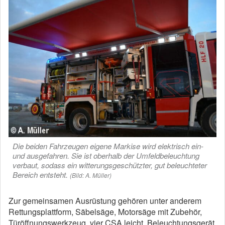
Die beiden Fahrzeugen eigene Markise wird elektrisch ein-
und ausgefahren. Sie ist oberhalb der Umfeldbeleuchtung
verbaut, sodass ein witterungsgeschützter, gut beleuchteter
Bereich entsteht.
(Bild: A. Müller)
Zur gemeinsamen Ausrüstung gehören unter anderem
Rettungsplattform, Säbelsäge, Motorsäge mit Zubehör,
Türöffnungswerkzeug, vier CSA leicht, Beleuchtungsgerät