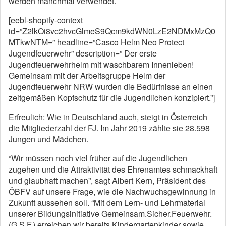
werden manchmal verwendet.
[eebl-shopify-context
id=”Z2lkOi8vc2hvcGlmeS9Qcm9kdWN0LzE2NDMxMzQ0
MTkwNTM=” headline=”Casco Helm Neo Protect
Jugendfeuerwehr” description=” Der erste
Jugendfeuerwehrhelm mit waschbarem Innenleben!
Gemeinsam mit der Arbeitsgruppe Helm der
Jugendfeuerwehr NRW wurden die Bedürfnisse an einen
zeitgemäßen Kopfschutz für die Jugendlichen konzipiert.”]
Erfreulich: Wie in Deutschland auch, steigt in Österreich
die Mitgliederzahl der FJ. Im Jahr 2019 zählte sie 28.598
Jungen und Mädchen.
“Wir müssen noch viel früher auf die Jugendlichen
zugehen und die Attraktivität des Ehrenamtes schmackhaft
und glaubhaft machen”, sagt Albert Kern, Präsident des
ÖBFV auf unsere Frage, wie die Nachwuchsgewinnung in
Zukunft aussehen soll. “Mit dem Lern- und Lehrmaterial
unserer Bildungsinitiative Gemeinsam.Sicher.Feuerwehr.
(G.S.F.) erreichen wir bereits Kindergartenkinder sowie