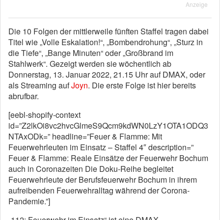
Anzeige
Die 10 Folgen der mittlerweile fünften Staffel tragen dabei
Titel wie „Volle Eskalation!“, „Bombendrohung“, „Sturz in
die Tiefe“, „Bange Minuten“ oder „Großbrand im
Stahlwerk“. Gezeigt werden sie wöchentlich ab
Donnerstag, 13. Januar 2022, 21.15 Uhr auf DMAX, oder
als Streaming auf
Joyn
. Die erste Folge ist hier bereits
abrufbar.
[eebl-shopify-context
id=”Z2lkOi8vc2hvcGlmeS9Qcm9kdWN0LzY1OTA1ODQ3
NTAxODk=” headline=”Feuer & Flamme: Mit
Feuerwehrleuten im Einsatz – Staffel 4″ description=”
Feuer & Flamme: Reale Einsätze der Feuerwehr Bochum
auch in Coronazeiten Die Doku-Reihe begleitet
Feuerwehrleute der Berufsfeuerwehr Bochum in ihrem
aufreibenden Feuerwehralltag während der Corona-
Pandemie.”]
„112: Feuerwehr im Einsatz“ ist eine DMAX-