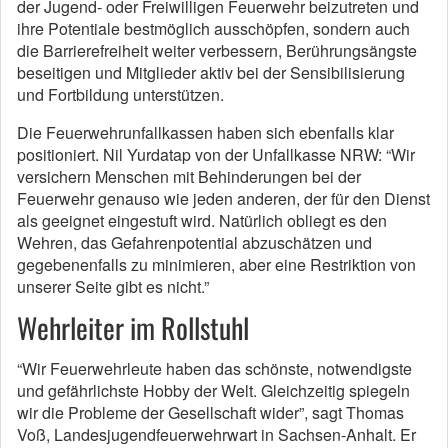
der Jugend- oder Freiwilligen Feuerwehr beizutreten und
ihre Potentiale bestmöglich ausschöpfen, sondern auch
die Barrierefreiheit weiter verbessern, Berührungsängste
beseitigen und Mitglieder aktiv bei der Sensibilisierung
und Fortbildung unterstützen.
Die Feuerwehrunfallkassen haben sich ebenfalls klar
positioniert. Nil Yurdatap von der Unfallkasse NRW: “Wir
versichern Menschen mit Behinderungen bei der
Feuerwehr genauso wie jeden anderen, der für den Dienst
als geeignet eingestuft wird. Natürlich obliegt es den
Wehren, das Gefahrenpotential abzuschätzen und
gegebenenfalls zu minimieren, aber eine Restriktion von
unserer Seite gibt es nicht.”
Wehrleiter im Rollstuhl
“Wir Feu­er­wehr­leu­te ha­ben das sc­höns­te, not­wen­digs­te
und ge­fähr­lichs­te Hob­by der Welt. Gleich­zei­tig spie­geln
wir die Pro­b­le­me der Ge­sell­schaft wi­der”, sagt Tho­mas
Voß, Lan­des­ju­gend­feu­er­wehr­wart in Sachsen-Anhalt. Er