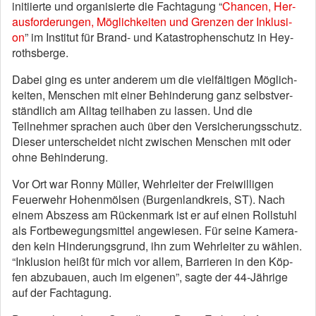
in­i­ti­ier­te und organisierte die Fach­ta­gung “
Chan­cen, Her­
aus­for­de­run­gen, Mög­lich­kei­ten und Gren­zen der In­k­lu­si­
on
” im In­sti­tut für Brand- und Ka­tastro­phen­schutz in He­y­
roths­ber­ge.
Dabei ging es unter anderem um die viel­fäl­ti­gen Mög­lich­
kei­ten, Men­schen mit ei­ner Be­hin­de­rung ganz selbst­ver­
ständ­lich am All­tag teil­ha­ben zu las­sen. Und die
Teilnehmer sprachen auch über den Ver­si­che­rungs­schutz.
Dieser unterscheidet nicht zwi­schen Men­schen mit oder
oh­ne Be­hin­de­rung.
Vor Ort war Ron­ny Mül­ler, Wehrleiter der Freiwilligen
Feuerwehr Ho­hen­möl­sen (Burgenlandkreis, ST). Nach
einem Abszess am Rückenmark ist er auf einen Rollstuhl
als Fortbewegungsmittel angewiesen. Für sei­ne Ka­me­ra­
den kein Hinderungsgrund, ihn zum Wehr­lei­ter zu wähl­en.
“In­k­lu­si­on heißt für mich vor al­lem, Bar­rie­ren in den Köp­
fen ab­zu­bau­en, auch im ei­ge­nen”, sagte der 44-Jäh­ri­ge
auf der Fachtagung.