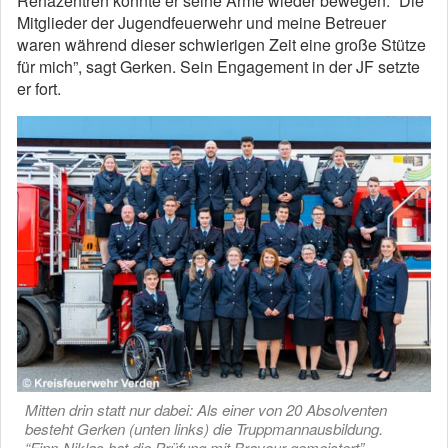
Rehazentren konnte er seine Arme wieder bewegen. “Die
Mitglieder der Jugendfeuerwehr und meine Betreuer
waren während dieser schwierigen Zeit eine große Stütze
für mich”, sagt Gerken. Sein Engagement in der JF setzte
er fort.
Mitten drin statt nur dabei: Als einer von 20 Absolventen
besteht Gerken (unten links) die Truppmannausbildung.
“Finn-Niklas hat die Prüfung mit Bravour gemeistert”,