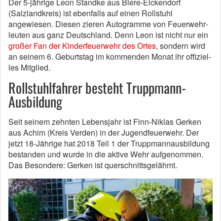
Der 5-jäh­ri­ge Le­on Stand­ke aus Bie­re-Ei­cken­dorf
(Salzlandkreis) ist ebenfalls auf einen Rollstuhl
angewiesen. Diesen zie­ren Au­to­gram­me von Feu­er­wehr­
leu­ten aus ganz Deut­sch­land. Denn Le­on ist nicht nur ein
gro­ßer Fan der Kin­der­feu­er­wehr des Or­tes
, son­dern wird
an sei­nem 6. Ge­burts­tag im kom­men­den Mo­nat ihr of­fi­zi­el­
les Mit­g­lied.
Rollstuhlfahrer besteht Truppmann-
Ausbildung
Seit seinem zehnten Lebensjahr ist Finn-Niklas Gerken
aus Achim (Kreis Verden) in der Jugendfeuerwehr. Der
jetzt 18-Jährige hat 2018 Teil 1 der Truppmannausbildung
bestanden und wurde in die aktive Wehr aufgenommen.
Das Besondere: Gerken ist querschnittsgelähmt.