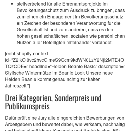
stellvertretend für alle Ehrenamtsprojekte im
Bevölkerungsschutz zum Ausdruck zu bringen, dass
zum einen ein Engagement im Bevölkerungsschutz
ein Zeichen der besonderen Verantwortung für die
Gesellschaft ist und zum anderen, dass es den
hohen gesellschaftlichen, sozialen wie persönlichen
Nutzen aller Beteiligten miteinander verbindet.
[eebl-shopify-context
id=”Z2lkOi8vc2hvcGlmeS9Qcm9kdWN0LzY2NjI2MTE4O
TQzODE=” headline=”Helden Beanie Basic” description=”
Stylische Wintermütze im Beanie Look Unsere neue
Helden Beanie kommt genau richtig zur kalten
Jahreszeit.”]
Drei Kategorien, Sonderpreis und
Publikumspreis
Dafür prüft eine Jury alle eingereichten Bewerbungen von
Arbeitgebern und bewertet dabei, wie wirksam, nachhaltig
und beispielhaft Ideen, Konzepte und Projekte sind. Für