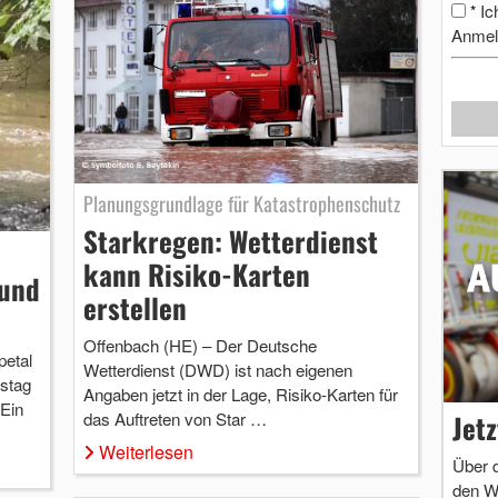
Ic
*
Anmel
Planungsgrundlage für Katastrophenschutz
Starkregen: Wetterdienst
kann Risiko-Karten
Hund
erstellen
Offenbach (HE) – Der Deutsche
etal
Wetterdienst (DWD) ist nach eigenen
stag
Angaben jetzt in der Lage, Risiko-Karten für
 Ein
Jet
das Auftreten von Star …
Weiterlesen
Über 
den W