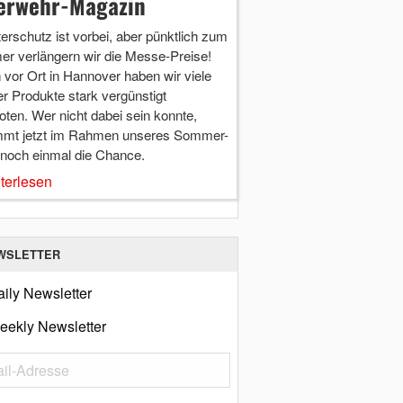
erwehr-Magazin
terschutz ist vorbei, aber pünktlich zum
r verlängern wir die Messe-Preise!
vor Ort in Hannover haben wir viele
r Produkte stark vergünstigt
ten. Wer nicht dabei sein konnte,
mt jetzt im Rahmen unseres Sommer-
 noch einmal die Chance.
terlesen
WSLETTER
ily Newsletter
eekly Newsletter