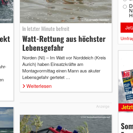
D
N
H
In letzter Minute befreit
jekt
Watt-Rettung aus höchster
Umfra
Lebensgefahr
Norden (NI) – Im Watt vor Norddeich (Kreis
Aurich) haben Einsatzkräfte am
hr-
Montagvormittag einen Mann aus akuter
Lebensgefahr gertetet …
en
Weiterlesen
Anzeige
Som