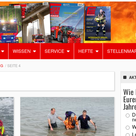
WISSEN
SERVICE
HEFTE
STELLENMA
NG
SEITE 4
AK
Wie 
Eure
Jahr
D
n
W
L