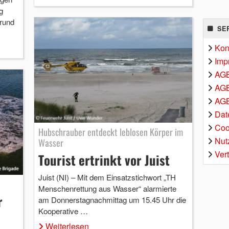
g
rund
SE
Kon
Imp
AG
AGB
AGB
Dat
Coo
Hubschrauber entdeckt leblosen Körper im
Nut
Wasser
Ver
Tourist ertrinkt vor Juist
Juist (NI) – Mit dem Einsatzstichwort „TH
Menschenrettung aus Wasser“ alarmierte
r
am Donnerstagnachmittag um 15.45 Uhr die
Kooperative …
Weiterlesen