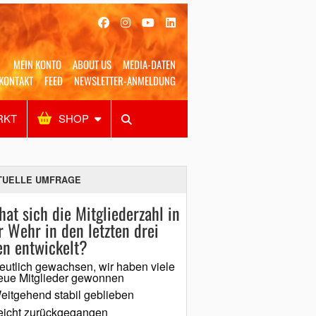
MEIN KONTO
ABOUT US
MEDIA-DATEN
KONTAKT
FEED
NEWSLETTER-ANMELDUNG
RKT
SHOP
Alles
Shop
SUCHEN
TUELLE UMFRAGE
hat sich die Mitgliederzahl in
r Wehr in den letzten drei
en entwickelt?
eutlich gewachsen, wir haben viele
eue Mitglieder gewonnen
eitgehend stabil geblieben
eicht zurückgegangen