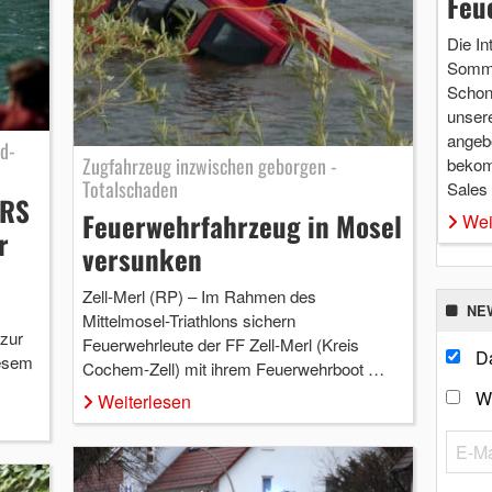
Feu
Die In
Somme
Schon 
unsere
angebo
rd-
Zugfahrzeug inzwischen geborgen -
bekom
Totalschaden
Sales
zRS
Feuerwehrfahrzeug in Mosel
Wei
r
versunken
Zell-Merl (RP) – Im Rahmen des
NE
Mittelmosel-Triathlons sichern
 zur
Feuerwehrleute der FF Zell-Merl (Kreis
Da
iesem
Cochem-Zell) mit ihrem Feuerwehrboot …
W
Weiterlesen