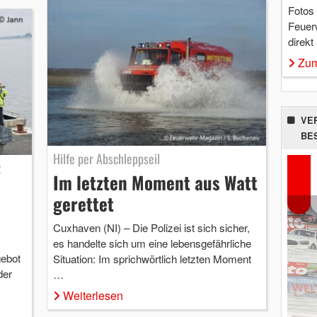
Fotos
Feuer
direkt
Zum
VE
BE
Hilfe per Abschleppseil
z
Im letzten Moment aus Watt
gerettet
Cuxhaven (NI) – Die Polizei ist sich sicher,
es handelte sich um eine lebensgefährliche
ebot
Situation: Im sprichwörtlich letzten Moment
der
…
Weiterlesen