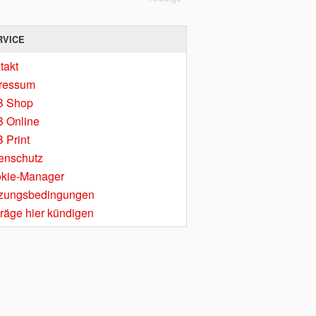
RVICE
takt
ressum
B Shop
 Online
 Print
enschutz
kie-Manager
zungsbedingungen
träge hier kündigen