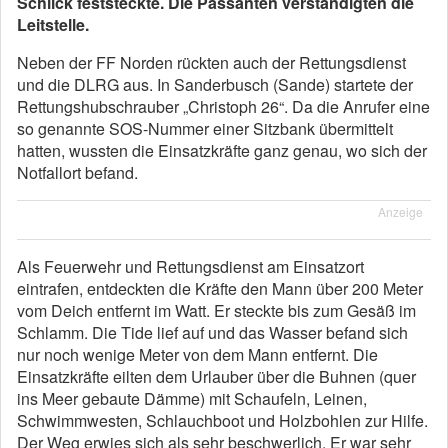
Schlick feststeckte. Die Passanten verständigten die
Leitstelle.
Neben der FF Norden rückten auch der Rettungsdienst
und die DLRG aus. In Sanderbusch (Sande) startete der
Rettungshubschrauber „Christoph 26“. Da die Anrufer eine
so genannte SOS-Nummer einer Sitzbank übermittelt
hatten, wussten die Einsatzkräfte ganz genau, wo sich der
Notfallort befand.
Anzeige
Als Feuerwehr und Rettungsdienst am Einsatzort
eintrafen, entdeckten die Kräfte den Mann über 200 Meter
vom Deich entfernt im Watt. Er steckte bis zum Gesäß im
Schlamm. Die Tide lief auf und das Wasser befand sich
nur noch wenige Meter von dem Mann entfernt. Die
Einsatzkräfte eilten dem Urlauber über die Buhnen (quer
ins Meer gebaute Dämme) mit Schaufeln, Leinen,
Schwimmwesten, Schlauchboot und Holzbohlen zur Hilfe.
Der Weg erwies sich als sehr beschwerlich. Er war sehr