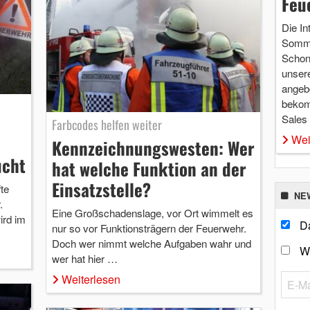
Feu
Die In
Somme
Schon 
unsere
angebo
bekom
Sales
Farbcodes helfen weiter
Wei
Kennzeichnungswesten: Wer
ucht
hat welche Funktion an der
Einsatzstelle?
te
NE
.
Eine Großschadenslage, vor Ort wimmelt es
ird im
Da
nur so vor Funktionsträgern der Feuerwehr.
Doch wer nimmt welche Aufgaben wahr und
W
wer hat hier …
Weiterlesen