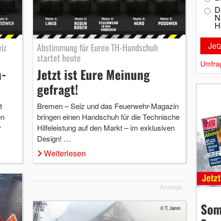
D
N
H
iz
Abstimmung für Euren TH-Handschuh
startet heute
Umfra
n-
Jetzt ist Eure Meinung
gefragt!
t
Bremen – Seiz und das Feuerwehr-Magazin
en
bringen einen Handschuh für die Technische
r
Hilfeleistung auf den Markt – im exklusiven
Design! …
Weiterlesen
Anzeige
Som