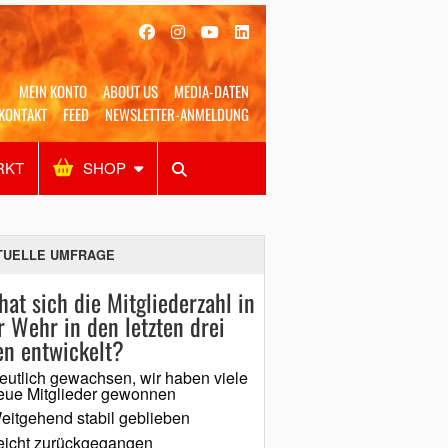
MEIN KONTO
ABOUT US
MEDIA-DATEN
KONTAKT
FEED
NEWSLETTER-ANMELDUNG
RKT
SHOP
Alles
Shop
SUCHEN
TUELLE UMFRAGE
hat sich die Mitgliederzahl in
r Wehr in den letzten drei
en entwickelt?
eutlich gewachsen, wir haben viele
eue Mitglieder gewonnen
eitgehend stabil geblieben
eicht zurückgegangen