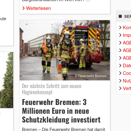
Weiterlesen
SE
ute
Kon
Imp
AG
AGB
AGB
Dat
Coo
Nut
Der nächste Schritt zum neuen
Ver
Hygienekonzept
Feuerwehr Bremen: 3
Millionen Euro in neue
w
Schutzkleidung investiert
Bremen – Die Feuerwehr Bremen hat damit