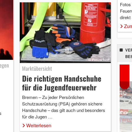
Fotos
Feuer
direkt
Zum
VE
BE
wegen
Marktübersicht
Die richtigen Handschuhe
für die Jugendfeuerwehr
Bremen – Zu jeder Persönlichen
Schutzausrüstung (PSA) gehören sichere
Handschuhe – das gilt auch und besonders
s
für die Jugen …
Weiterlesen