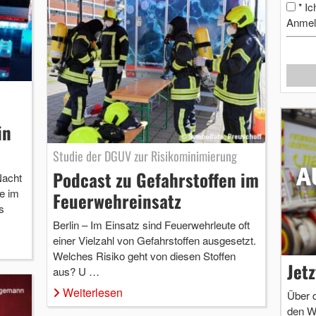
Ic
*
Anmel
in
Studie der DGUV zur Risikominimierung
Podcast zu Gefahrstoffen im
Nacht
e im
Feuerwehreinsatz
s
Berlin – Im Einsatz sind Feuerwehrleute oft
einer Vielzahl von Gefahrstoffen ausgesetzt.
Welches Risiko geht von diesen Stoffen
Jet
aus? U …
Weiterlesen
Über 
den W