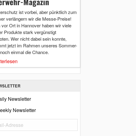
erwehr-Magazin
terschutz ist vorbei, aber pünktlich zum
r verlängern wir die Messe-Preise!
vor Ort in Hannover haben wir viele
r Produkte stark vergünstigt
ten. Wer nicht dabei sein konnte,
mt jetzt im Rahmen unseres Sommer-
 noch einmal die Chance.
terlesen
WSLETTER
ily Newsletter
eekly Newsletter