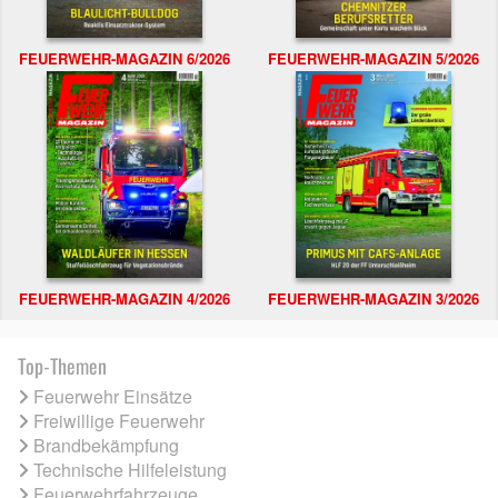
FEUERWEHR-MAGAZIN 6/2026
FEUERWEHR-MAGAZIN 5/2026
FEUERWEHR-MAGAZIN 4/2026
FEUERWEHR-MAGAZIN 3/2026
Top-Themen
Feuerwehr Einsätze
Freiwillige Feuerwehr
Brandbekämpfung
Technische Hilfeleistung
Feuerwehrfahrzeuge