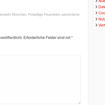
AGB
Dat
Coo
uerwehr München
,
Freiwillige Feuerwehr
,
persönliche
Nut
Ver
eröffentlicht.
Erforderliche Felder sind mit
*