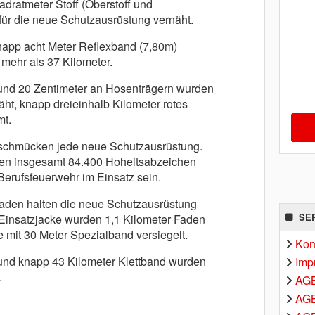
dratmeter Stoff (Oberstoff und
für die neue Schutzausrüstung vernäht.
app acht Meter Reflexband (7,80m)
mehr als 37 Kilometer.
und 20 Zentimeter an Hosenträgern wurden
ht, knapp dreieinhalb Kilometer rotes
t.
 schmücken jede neue Schutzausrüstung.
en insgesamt 84.400 Hoheitsabzeichen
Berufsfeuerwehr im Einsatz sein.
aden halten die neue Schutzausrüstung
SE
Einsatzjacke wurden 1,1 Kilometer Faden
 mit 30 Meter Spezialband versiegelt.
Kon
und knapp 43 Kilometer Klettband wurden
Imp
.
AG
AGB