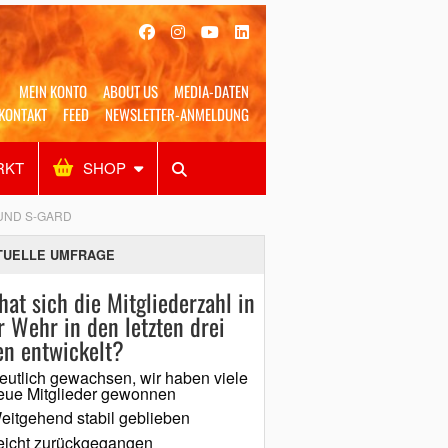
MEIN KONTO
ABOUT US
MEDIA-DATEN
KONTAKT
FEED
NEWSLETTER-ANMELDUNG
RKT
SHOP
Alles
Shop
SUCHEN
UND S-GARD
TUELLE UMFRAGE
hat sich die Mitgliederzahl in
r Wehr in den letzten drei
en entwickelt?
eutlich gewachsen, wir haben viele
eue Mitglieder gewonnen
eitgehend stabil geblieben
eicht zurückgegangen