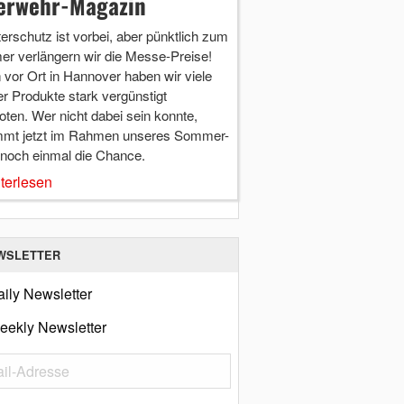
erwehr-Magazin
terschutz ist vorbei, aber pünktlich zum
r verlängern wir die Messe-Preise!
vor Ort in Hannover haben wir viele
r Produkte stark vergünstigt
ten. Wer nicht dabei sein konnte,
mt jetzt im Rahmen unseres Sommer-
 noch einmal die Chance.
terlesen
WSLETTER
ily Newsletter
eekly Newsletter