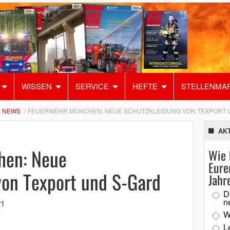
WISSEN
SERVICE
HEFTE
STELLENMA
NEWS
FEUERWEHR MÜNCHEN: NEUE SCHUTZKLEIDUNG VON TEXPORT 
AK
hen: Neue
Wie 
Eure
von Texport und S-Gard
Jahr
D
n
21
W
L