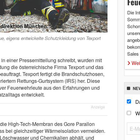
Feu
Die In
Somme
Schon 
unsere
e, eigens entwickelte Schutzkleidung von Texport
angebo
bekom
Sales
n einer Pressemitteilung schreibt, wurden mit
Wei
dung die österreichische Firma Texport und das
uftragt. Texport fertigt die Brandschutzhosen,
egriertem Rettungs-Gurtsystem (IRS) her. Diese
iver Feuerwehrleute aus den Erfahrungen und
NE
zalltags entwickelt.
Da
Anzeige
W
 die High-Tech-Membran des Gore Parallon
ss bei gleichzeitiger Wärmeisolation vermeiden.
e Löschwasser und Chemikalien abhält, und