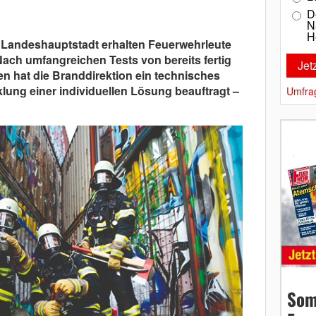
D
N
H
 Landeshauptstadt erhalten Feuerwehrleute
ach umfangreichen Tests von bereits fertig
n hat die Branddirektion ein technisches
lung einer individuellen Lösung beauftragt –
Umfra
Som