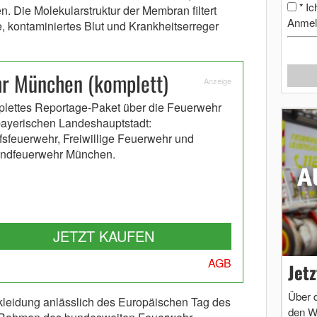
Ic
*
. Die Molekularstruktur der Membran filtert
Anmel
 kontaminiertes Blut und Krankheitserreger
r München (komplett)
Anzeige
lettes Reportage-Paket über die Feuerwehr
bayerischen Landeshauptstadt:
fsfeuerwehr, Freiwillige Feuerwehr und
ndfeuerwehr München.
JETZT KAUFEN
AGB
Jet
Über 
zkleidung anlässlich des Europäischen Tag des
den W