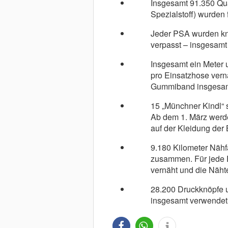
Insgesamt 91.350 Qua
Spezialstoff) wurden 
Jeder PSA wurden kn
verpasst – insgesamt 
Insgesamt ein Meter 
pro Einsatzhose vernä
Gummiband insgesam
15 „Münchner Kindl“
Ab dem 1. März werd
auf der Kleidung der 
9.180 Kilometer Nähf
zusammen. Für jede 
vernäht und die Nähte
28.200 Druckknöpfe 
insgesamt verwendet