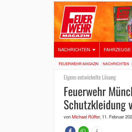
NACHRICHTEN
FAHRZEUGE
FEUERWEHR-MAGAZIN
NACHRICHTEN
Eigens entwickelte Lösung
Feuerwehr Münc
Schutzkleidung 
von
Michael Rüffer
,
11. Februar 20