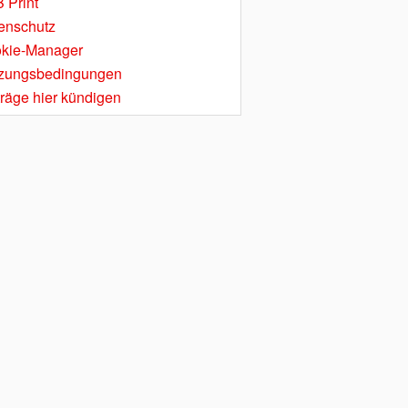
 Print
enschutz
kie-Manager
zungsbedingungen
träge hier kündigen