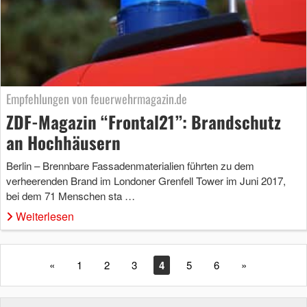
Empfehlungen von feuerwehrmagazin.de
ZDF-Magazin “Frontal21”: Brandschutz
an Hochhäusern
Berlin – Brennbare Fassadenmaterialien führten zu dem
verheerenden Brand im Londoner Grenfell Tower im Juni 2017,
bei dem 71 Menschen sta …
Weiterlesen
«
1
2
3
4
5
6
»