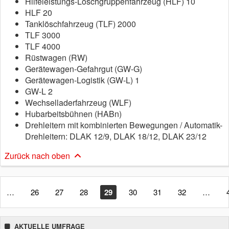
Hilfeleistungs-Löschgruppenfahrzeug (HLF) 10
HLF 20
Tanklöschfahrzeug (TLF) 2000
TLF 3000
TLF 4000
Rüstwagen (RW)
Gerätewagen-Gefahrgut (GW-G)
Gerätewagen-Logistik (GW-L) 1
GW-L 2
Wechselladerfahrzeug (WLF)
Hubarbeitsbühnen (HABn)
Drehleitern mit kombinierten Bewegungen / Automatik-
Drehleitern: DLAK 12/9, DLAK 18/12, DLAK 23/12
Zurück nach oben
…
26
27
28
29
30
31
32
…
AKTUELLE UMFRAGE