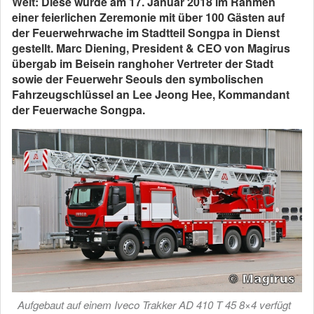
Welt: Diese wurde am 17. Januar 2018 im Rahmen
einer feierlichen Zeremonie mit über 100 Gästen auf
der Feuerwehrwache im Stadtteil Songpa in Dienst
gestellt. Marc Diening, President & CEO von Magirus
übergab im Beisein ranghoher Vertreter der Stadt
sowie der Feuerwehr Seouls den symbolischen
Fahrzeugschlüssel an Lee Jeong Hee, Kommandant
der Feuerwache Songpa.
Aufgebaut auf einem Iveco Trakker AD 410 T 45 8×4 verfügt