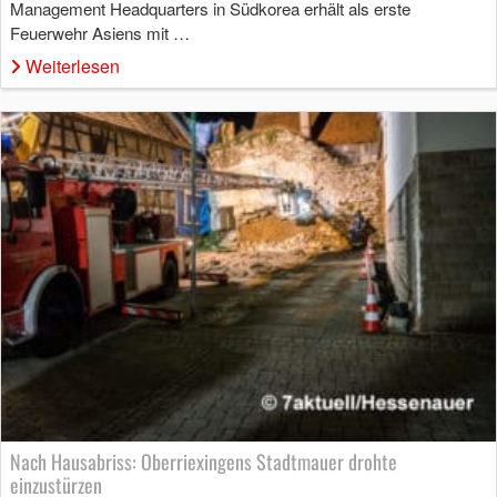
Management Headquarters in Südkorea erhält als erste
Feuerwehr Asiens mit …
Weiterlesen
Nach Hausabriss: Oberriexingens Stadtmauer drohte
einzustürzen