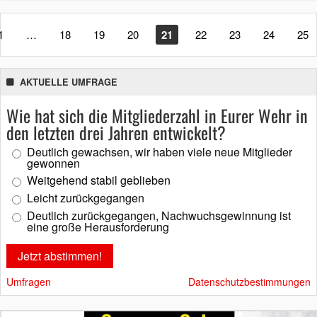
1
…
18
19
20
21
22
23
24
25
AKTUELLE UMFRAGE
Wie hat sich die Mitgliederzahl in Eurer Wehr in
den letzten drei Jahren entwickelt?
Deutlich gewachsen, wir haben viele neue Mitglieder
gewonnen
Weitgehend stabil geblieben
Leicht zurückgegangen
Deutlich zurückgegangen, Nachwuchsgewinnung ist
eine große Herausforderung
Umfragen
Datenschutzbestimmungen