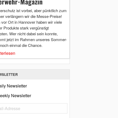
erwehr-Magazin
terschutz ist vorbei, aber pünktlich zum
r verlängern wir die Messe-Preise!
vor Ort in Hannover haben wir viele
r Produkte stark vergünstigt
ten. Wer nicht dabei sein konnte,
mt jetzt im Rahmen unseres Sommer-
 noch einmal die Chance.
terlesen
WSLETTER
ily Newsletter
eekly Newsletter