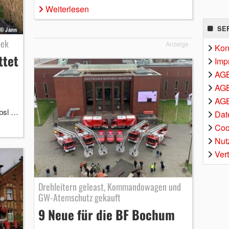
Weiterlesen
SE
bek
Anzeige
Kon
ttet
Imp
AG
AGB
AGB
ebsl …
Dat
Coo
Nut
Ver
Drehleitern geleast, Kommandowagen und
GW-Atemschutz gekauft
9 Neue für die BF Bochum