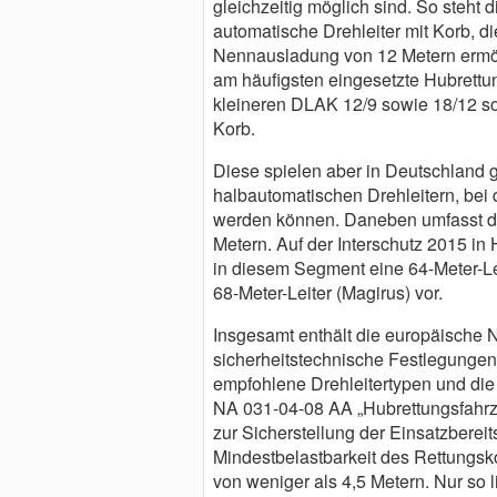
gleichzeitig möglich sind. So steh
automatische Drehleiter mit Korb, d
Nennausladung von 12 Metern ermögli
am häufigsten eingesetzte Hubrettu
kleineren DLAK 12/9 sowie 18/12 so
Korb.
Diese spielen aber in Deutschland 
halbautomatischen Drehleitern, be
werden können. Daneben umfasst di
Metern. Auf der Interschutz 2015 in
in diesem Segment eine 64-Meter-Lei
68-Meter-Leiter (Magirus) vor.
Insgesamt enthält die europäische 
sicherheitstechnische Festlegungen
empfohlene Drehleitertypen und di
NA 031-04-08 AA „Hubrettungsfahrze
zur Sicherstellung der Einsatzberei
Mindestbelastbarkeit des Rettungsko
von weniger als 4,5 Metern. Nur so 