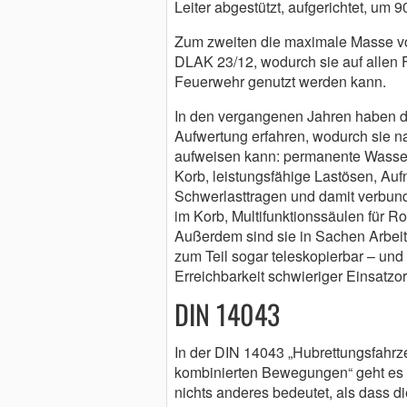
Leiter abgestützt, aufgerichtet, um
Zum zweiten die maximale Masse von
DLAK 23/12, wodurch sie auf allen F
Feuerwehr genutzt werden kann.
In den vergangenen Jahren haben di
Aufwertung erfahren, wodurch sie na
aufweisen kann: permanente Wasse
Korb, leistungsfähige Lastösen, Au
Schwerlasttragen und damit verbun
im Korb, Multifunktionssäulen für Rol
Außerdem sind sie in Sachen Arbei
zum Teil sogar teleskopierbar – und
Erreichbarkeit schwieriger Einsatzor
DIN 14043
In der DIN 14043 „Hubrettungsfahrze
kombinierten Bewegungen“ geht es 
nichts anderes bedeutet, als dass 