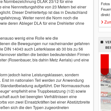
t die Normbezeichnung DLAK 23/12 für eine
Fotos
ie eine Nennrettungshöhe von 23 Metern bei einer
Feuer
cht. Dieser Drehleitertyp ist das in Deutschland
direkt
ngsfahrzeug. Weiter nennt die Norm noch die
Zum
wie deren Ableger DLA für eine Drehleiter ohne
genauso wenig eine Rolle wie die
VE
i denen die Bewegungen nur nacheinander gefahren
BE
e DIN 14043 auch Leiterklasse ab 30 bis zu 56
 Hannover stellten die beiden bedeutendsten Firmen
ter (Rosenbauer, bis dahin Metz Aerials) und eine
Norm jedoch keine Leistungsklassen, sondern
. Erst im nationalen Teil werden zur Anwendung
e Standardbeladung aufgeführt. Der Normausschuss
uge“ empfiehlt eine Truppbesatzung (1/2) sowie
tschaft auch bei beengten Verhältnissen eine
rbs von zwei Einsatzkräften bei einer Abstützbreite
ließen sich die den Typen zugeordneten