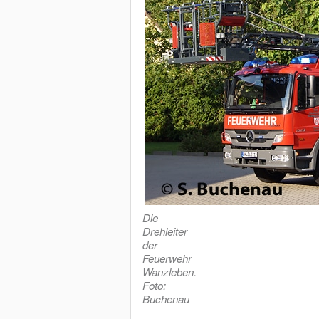
Die
Drehleiter
der
Feuerwehr
Wanzleben.
Foto:
Buchenau