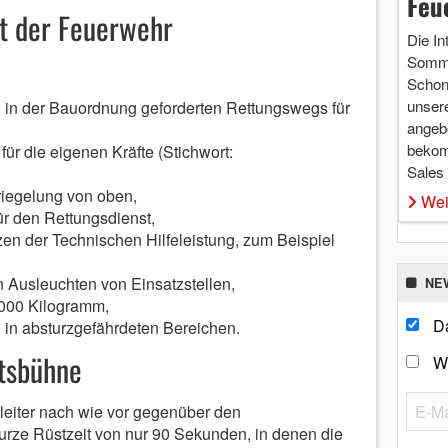
Feu
st der Feuerwehr
Die In
Somme
Schon 
unsere
n in der Bauordnung geforderten Rettungswegs für
angebo
bekom
für die eigenen Kräfte (Stichwort:
Sales
iegelung von oben,
Wei
ür den Rettungsdienst,
tzen der Technischen Hilfeleistung, zum Beispiel
n Ausleuchten von Einsatzstellen,
NE
4.000 Kilogramm,
Da
n in absturzgefährdeten Bereichen.
itsbühne
W
leiter nach wie vor gegenüber den
rze Rüstzeit von nur 90 Sekunden, in denen die