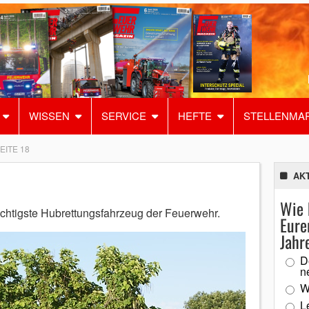
WISSEN
SERVICE
HEFTE
STELLENMA
EITE 18
AK
Wie 
ichtigste Hubrettungsfahrzeug der Feuerwehr.
Eure
Jahr
D
n
W
L