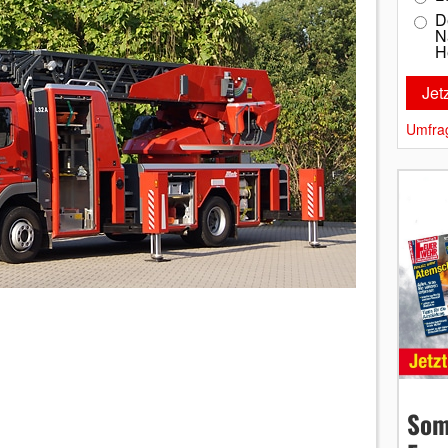
D
N
H
Umfra
Som