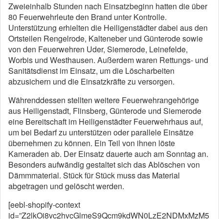
Zweieinhalb Stunden nach Einsatzbeginn hatten die über
80 Feuerwehrleute den Brand unter Kontrolle.
Unterstützung erhielten die Heiligenstädter dabei aus den
Ortsteilen Rengelrode, Kalteneber und Günterode sowie
von den Feuerwehren Uder, Siemerode, Leinefelde,
Worbis und Westhausen. Außerdem waren Rettungs- und
Sanitätsdienst im Einsatz, um die Löscharbeiten
abzusichern und die Einsatzkräfte zu versorgen.
Währenddessen stellten weitere Feuerwehrangehörige
aus Heiligenstadt, Flinsberg, Günterode und Siemerode
eine Bereitschaft im Heiligenstädter Feuerwehrhaus auf,
um bei Bedarf zu unterstützen oder parallele Einsätze
übernehmen zu können. Ein Teil von ihnen löste
Kameraden ab. Der Einsatz dauerte auch am Sonntag an.
Besonders aufwändig gestaltet sich das Ablöschen von
Dämmmaterial. Stück für Stück muss das Material
abgetragen und gelöscht werden.
[eebl-shopify-context
id=”Z2lkOi8vc2hvcGlmeS9Qcm9kdWN0LzE2NDMxMzM5