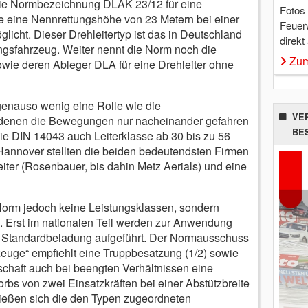
t die Normbezeichnung DLAK 23/12 für eine
Fotos
ie eine Nennrettungshöhe von 23 Metern bei einer
Feuer
cht. Dieser Drehleitertyp ist das in Deutschland
direkt
ngsfahrzeug. Weiter nennt die Norm noch die
Zum
wie deren Ableger DLA für eine Drehleiter ohne
genauso wenig eine Rolle wie die
VE
i denen die Bewegungen nur nacheinander gefahren
BE
e DIN 14043 auch Leiterklasse ab 30 bis zu 56
 Hannover stellten die beiden bedeutendsten Firmen
ter (Rosenbauer, bis dahin Metz Aerials) und eine
Norm jedoch keine Leistungsklassen, sondern
. Erst im nationalen Teil werden zur Anwendung
e Standardbeladung aufgeführt. Der Normausschuss
uge“ empfiehlt eine Truppbesatzung (1/2) sowie
tschaft auch bei beengten Verhältnissen eine
rbs von zwei Einsatzkräften bei einer Abstützbreite
ließen sich die den Typen zugeordneten