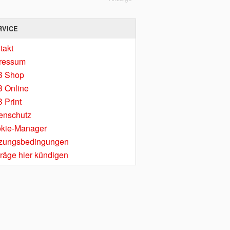
RVICE
takt
ressum
B Shop
 Online
 Print
enschutz
kie-Manager
zungsbedingungen
träge hier kündigen