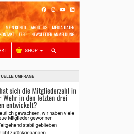
MEIN KONTO
ABOUT US
MEDIA-DATEN
KONTAKT
FEED
NEWSLETTER-ANMELDUNG
RKT
SHOP
Alles
Shop
SUCHEN
TUELLE UMFRAGE
hat sich die Mitgliederzahl in
r Wehr in den letzten drei
en entwickelt?
eutlich gewachsen, wir haben viele
eue Mitglieder gewonnen
eitgehend stabil geblieben
eicht zurückgegangen