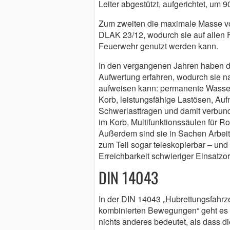
Leiter abgestützt, aufgerichtet, um
Zum zweiten die maximale Masse von
DLAK 23/12, wodurch sie auf allen F
Feuerwehr genutzt werden kann.
In den vergangenen Jahren haben di
Aufwertung erfahren, wodurch sie na
aufweisen kann: permanente Wasse
Korb, leistungsfähige Lastösen, Au
Schwerlasttragen und damit verbun
im Korb, Multifunktionssäulen für Rol
Außerdem sind sie in Sachen Arbei
zum Teil sogar teleskopierbar – und
Erreichbarkeit schwieriger Einsatzor
DIN 14043
In der DIN 14043 „Hubrettungsfahrze
kombinierten Bewegungen“ geht es 
nichts anderes bedeutet, als dass 