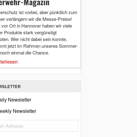
erwehr-Magazin
terschutz ist vorbei, aber pünktlich zum
r verlängern wir die Messe-Preise!
vor Ort in Hannover haben wir viele
r Produkte stark vergünstigt
ten. Wer nicht dabei sein konnte,
mt jetzt im Rahmen unseres Sommer-
 noch einmal die Chance.
terlesen
WSLETTER
ily Newsletter
eekly Newsletter