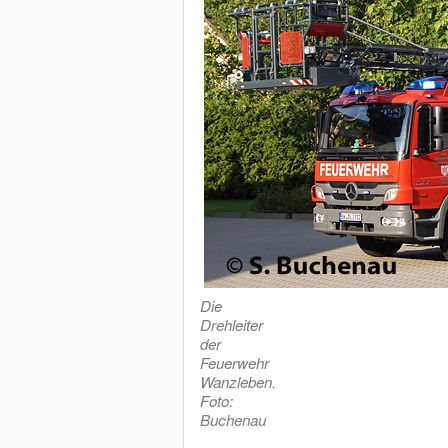
Die
Drehleiter
der
Feuerwehr
Wanzleben.
Foto:
Buchenau