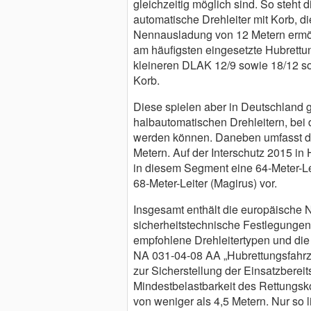
gleichzeitig möglich sind. So steh
automatische Drehleiter mit Korb, d
Nennausladung von 12 Metern ermögli
am häufigsten eingesetzte Hubrettu
kleineren DLAK 12/9 sowie 18/12 so
Korb.
Diese spielen aber in Deutschland 
halbautomatischen Drehleitern, be
werden können. Daneben umfasst di
Metern. Auf der Interschutz 2015 in
in diesem Segment eine 64-Meter-Lei
68-Meter-Leiter (Magirus) vor.
Insgesamt enthält die europäische 
sicherheitstechnische Festlegungen
empfohlene Drehleitertypen und di
NA 031-04-08 AA „Hubrettungsfahrze
zur Sicherstellung der Einsatzberei
Mindestbelastbarkeit des Rettungsko
von weniger als 4,5 Metern. Nur so 