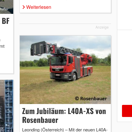
Weiterlesen
 BF
Anzeige
m
amt
Zum Jubiläum: L40A-XS von
Rosenbauer
Leonding (Österreich) – Mit der neuen L40A-