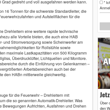
 90 Grad gedreht und voll ausgefahren werden kann.
Ic
*
Anmel
 16 Tonnen für die schwerste Standardleiter, die
euerwehrzufahrten und Aufstellflächen für die
e Drehleitern eine weitere rapide technische
hezu alle Vorteile bieten, die auch eine HAB
r- und Stromversorgung sowie Scheinwerfer am
fnahmemöglichkeiten für Rollstühle sowie
den maximale Lastkapazitäten von 500 Kilogramm
lgliss, Überdrucklüfter, Lichtquellen und Monitore.
tsbereiche durch die Einführung von Gelenkarmen –
 vergrößerten Arbeitsbereichen auch bei der
te den HABn mittlerweile gleichwertig.
Jet
uge für die Feuerwehr – Drehleitern mit
um die so genannten Automatik-Drehleiter. Was
Über 
die Bewegungen Aufrichten, Ausfahren und Drehen
den W