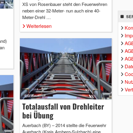
XS von Rosenbauer steht den Feuerwehren
neben einer 32-Meter- nun auch eine 40-
SE
Meter-Drehl …
Weiterlesen
Kon
Imp
and)
AG
an
AGB
AGB
Dat
Coo
Nut
Ver
Totalausfall von Drehleiter
bei Übung
Auerbach (BY) – 2014 stellte die Feuerwehr
Auerbach (Kreis Amberg-Sulzbach) eine