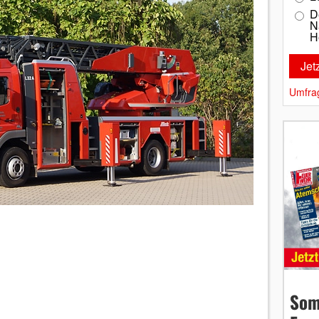
D
N
H
Umfra
Som