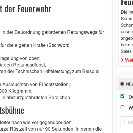
Feu
st der Feuerwehr
Die In
Somme
Schon 
unsere
n in der Bauordnung geforderten Rettungswegs für
angebo
bekom
für die eigenen Kräfte (Stichwort:
Sales
iegelung von oben,
Wei
ür den Rettungsdienst,
tzen der Technischen Hilfeleistung, zum Beispiel
n Ausleuchten von Einsatzstellen,
NE
4.000 Kilogramm,
Da
n in absturzgefährdeten Bereichen.
itsbühne
W
leiter nach wie vor gegenüber den
rze Rüstzeit von nur 90 Sekunden, in denen die