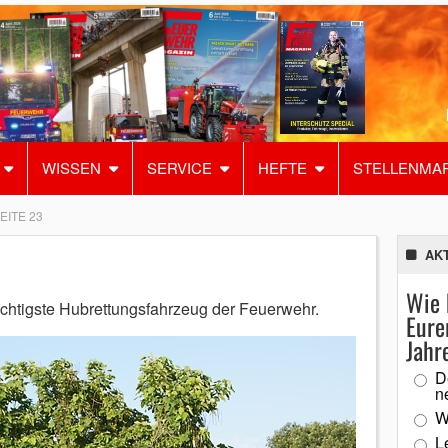
WISSEN
SERVICE
HEFTE
STELLENMA
EITE 23
AK
Wie 
ichtigste Hubrettungsfahrzeug der Feuerwehr.
Eure
Jahr
D
n
W
L