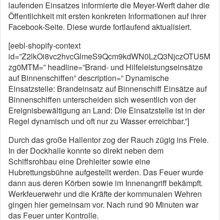
laufenden Einsatzes informierte die Meyer-Werft daher die
Öffentlichkeit mit ersten konkreten Informationen auf ihrer
Facebook-Seite. Diese wurde fortlaufend aktualisiert.
[eebl-shopify-context
id=”Z2lkOi8vc2hvcGlmeS9Qcm9kdWN0LzQ3NjczOTU5M
zg0MTM=” headline=”Brand- und Hilfeleistungseinsätze
auf Binnenschiffen” description=” Dynamische
Einsatzstelle: Brandeinsatz auf Binnenschiff Einsätze auf
Binnenschiffen unterscheiden sich wesentlich von der
Ereignisbewältigung an Land: Die Einsatzstelle ist in der
Regel dynamisch und oft nur zu Wasser erreichbar.”]
Durch das große Hallentor zog der Rauch zügig ins Freie.
In der Dockhalle konnte so direkt neben dem
Schiffsrohbau eine Drehleiter sowie eine
Hubrettungsbühne aufgestellt werden. Das Feuer wurde
dann aus deren Körben sowie im Innenangriff bekämpft.
Werkfeuerwehr und die Kräfte der kommunalen Wehren
gingen hier gemeinsam vor. Nach rund 90 Minuten war
das Feuer unter Kontrolle.