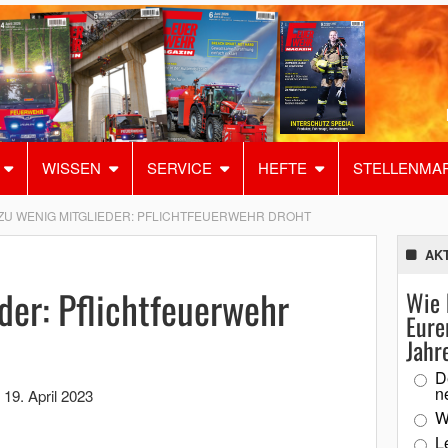
WISSEN
SERVICE
HEFTE
STELLENMA
ZU WENIG MITGLIEDER: PFLICHTFEUERWEHR DROHT
AK
der: Pflichtfeuerwehr
Wie 
Eure
Jahr
D
n
,
19. April 2023
W
L