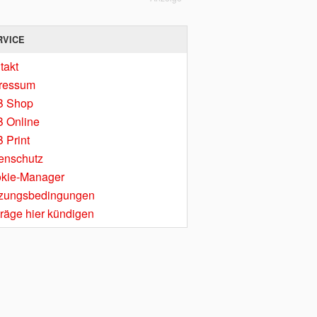
RVICE
takt
ressum
B Shop
 Online
 Print
enschutz
kie-Manager
zungsbedingungen
träge hier kündigen