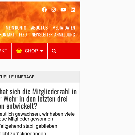
MEIN KONTO
ABOUT US
MEDIA-DATEN
KONTAKT
FEED
NEWSLETTER-ANMELDUNG
RKT
SHOP
Alles
Shop
SUCHEN
TUELLE UMFRAGE
hat sich die Mitgliederzahl in
r Wehr in den letzten drei
en entwickelt?
eutlich gewachsen, wir haben viele
eue Mitglieder gewonnen
eitgehend stabil geblieben
eicht zurückgegangen