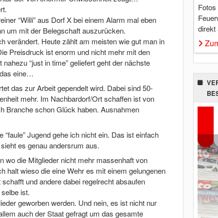
Fotos
rt.
Feuer
einer “Willi” aus Dorf X bei einem Alarm mal eben
direkt
nn um mit der Belegschaft auszurücken.
ich verändert. Heute zählt am meisten wie gut man in
Zum
Die Preisdruck ist enorm und nicht mehr mit den
t nahezu “just in time” geliefert geht der nächste
t das eine…
VE
et das zur Arbeit gependelt wird. Dabei sind 50-
BE
enheit mehr. Im Nachbardorf/Ort schaffen ist von
ch Branche schon Glück haben. Ausnahmen
 “faule” Jugend gehe ich nicht ein. Das ist einfach
 sieht es genau andersrum aus.
n wo die Mitglieder nicht mehr massenhaft von
h halt wieso die eine Wehr es mit einem gelungenen
schafft und andere dabei regelrecht absaufen
selbe ist.
ieder geworben werden. Und nein, es ist nicht nur
allem auch der Staat gefragt um das gesamte