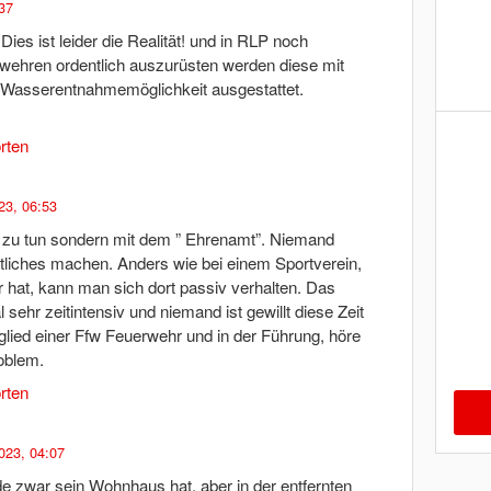
:37
ies ist leider die Realität! und in RLP noch
rwehren ordentlich auszurüsten werden diese mit
Wasserentnahmemöglichkeit ausgestattet.
rten
023, 06:53
d zu tun sondern mit dem ” Ehrenamt”. Niemand
iches machen. Anders wie bei einem Sportverein,
er hat, kann man sich dort passiv verhalten. Das
sehr zeitintensiv und niemand ist gewillt diese Zeit
itglied einer Ffw Feuerwehr und in der Führung, höre
oblem.
rten
2023, 04:07
 zwar sein Wohnhaus hat, aber in der entfernten