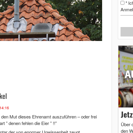
Ic
*
Anmel
kel
14:16
Jet
 den Mut dieses Ehrenamt auszuführen – oder frei
 ” denen fehlen die Eier ” !!”
Über 
den W
entar der von enormer Unwissenheit zeugt…