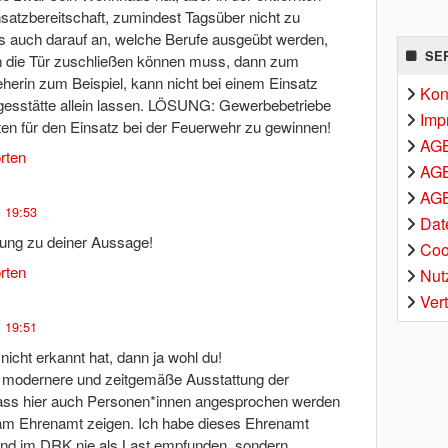
insatzbereitschaft, zumindest Tagsüber nicht zu
 auch darauf an, welche Berufe ausgeübt werden,
SE
en die Tür zuschließen können muss, dann zum
herin zum Beispiel, kann nicht bei einem Einsatz
Kon
agesstätte allein lassen. LÖSUNG: Gewerbebetriebe
Imp
ten für den Einsatz bei der Feuerwehr zu gewinnen!
AG
rten
AGB
AGB
, 19:53
Dat
ung zu deiner Aussage!
Coo
rten
Nut
Ver
, 19:51
icht erkannt hat, dann ja wohl du!
e modernere und zeitgemäße Ausstattung der
ass hier auch Personen*innen angesprochen werden
 am Ehrenamt zeigen. Ich habe dieses Ehrenamt
und im DRK nie als Last empfunden, sondern