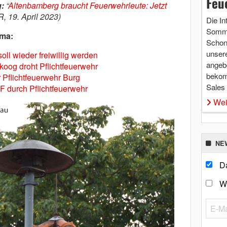
Feu
:
“
Altenbamberg braucht Feuerwehrleute: Jetzt
, 19. April 2023)
Die In
Somme
ema:
Schon 
unsere
soll wieder freiwillig werden
angebo
koog droht Pflichtfeuerwehr
bekom
 Pflichtfeuerwehr Burg
Sales
F durch Pflichtfeuerwehr
Wei
NE
Da
W