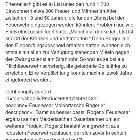
Theoretisch gibt es in List unter den rund 1.700
Einwohnern etwa 800 Frauen und Männer im Alter
zwischen 18 und 50 Jahren, die für den Dienst bei der
Feuerwehr eingezogen werden könnten. Problem nur, wie
Fließ einst geschildert hatte: „Manchmal denke ich, List ist
ein Ort der Kranken und Verhinderten.“ Denn Bürger, die
den Einberufungsbescheid erhalten hatten, wehrten sich
oftmals mit allen zur Verfügung stehenden Mitteln gegen
den Zwangsdienst am Strahlrohr. So war es selbst als
Pflichtfeuerwehr schwierig, die geforderte Sollstärke zu
erreichen. Eine Verpflichtung konnte maximal zwölf Jahre
eingefordert werden.
[eebl-shopify-context
id=”gid://shopify/Product/6560724451437″
headline=”Feuerwear Meldertasche Roger 2″
description=” Damit es besser passt: Roger 2 Feuerwear
ergänzt seinen Meldertaschen Dauerbrenner um ein
weiteres Produkt: Roger 2 besteht wie gewohnt aus
robustem Feuerwehrschlauch, der sich zuvor in echten
Feuerwehreinsätzen bewährt hat.”]