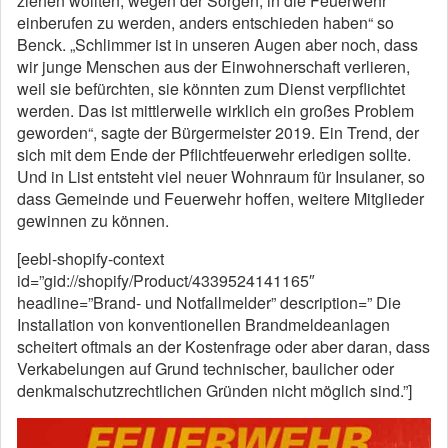
ziehen wollten, wegen der Sorgen, in die Feuerwehr
einberufen zu werden, anders entschieden haben“ so
Benck. „Schlimmer ist in unseren Augen aber noch, dass
wir junge Menschen aus der Einwohnerschaft verlieren,
weil sie befürchten, sie könnten zum Dienst verpflichtet
werden. Das ist mittlerweile wirklich ein großes Problem
geworden“, sagte der Bürgermeister 2019. Ein Trend, der
sich mit dem Ende der Pflichtfeuerwehr erledigen sollte.
Und in List entsteht viel neuer Wohnraum für Insulaner, so
dass Gemeinde und Feuerwehr hoffen, weitere Mitglieder
gewinnen zu können.
[eebl-shopify-context
id=”gid://shopify/Product/4339524141165″
headline=”Brand- und Notfallmelder” description=” Die
Installation von konventionellen Brandmeldeanlagen
scheitert oftmals an der Kostenfrage oder aber daran, dass
Verkabelungen auf Grund technischer, baulicher oder
denkmalschutzrechtlichen Gründen nicht möglich sind.”]